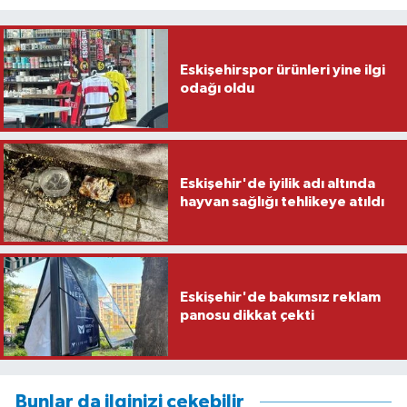
Eskişehirspor ürünleri yine ilgi
odağı oldu
Eskişehir'de iyilik adı altında
hayvan sağlığı tehlikeye atıldı
Eskişehir'de bakımsız reklam
panosu dikkat çekti
Bunlar da ilginizi çekebilir