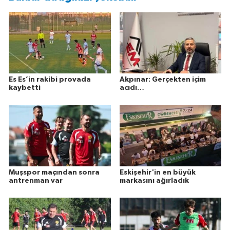
Es Es’in rakibi provada
Akpınar: Gerçekten içim
kaybetti
acıdı…
Muşspor maçından sonra
Eskişehir'in en büyük
antrenman var
markasını ağırladık