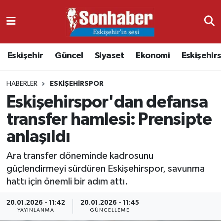
Dünya
Nöbetçi Eczaneler
Eskişehir
Güncel
Siyaset
Ekonomi
Eskişehir
Eğitim
Hava Durumu
HABERLER
ESKIŞEHIRSPOR
Ekonomi
Namaz Vakitleri
Eskişehirspor'dan defansa
Güncel
Trafik Durumu
transfer hamlesi: Prensipte
anlaşıldı
Kültür & Sanat
Süper Lig Puan Durumu ve Fikstür
Ara transfer döneminde kadrosunu
Magazin
Tüm Manşetler
güçlendirmeyi sürdüren Eskişehirspor, savunma
hattı için önemli bir adım attı.
Resmi İlanlar
Son Dakika Haberleri
20.01.2026 - 11:42
20.01.2026 - 11:45
YAYINLANMA
GÜNCELLEME
Sağlık
Haber Arşivi