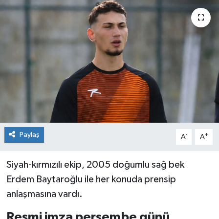
Siyaset
Spor
Paylaş
-
+
A
A
Siyah-kırmızılı ekip, 2005 doğumlu sağ bek
Erdem Baytaroğlu ile her konuda prensip
anlaşmasına vardı.
Resmi imza perşembe günü