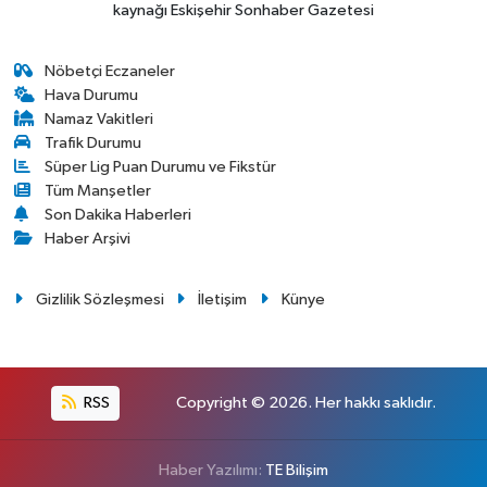
kaynağı Eskişehir Sonhaber Gazetesi
Nöbetçi Eczaneler
Hava Durumu
Namaz Vakitleri
Trafik Durumu
Süper Lig Puan Durumu ve Fikstür
Tüm Manşetler
Son Dakika Haberleri
Haber Arşivi
Gizlilik Sözleşmesi
İletişim
Künye
RSS
Copyright © 2026. Her hakkı saklıdır.
Haber Yazılımı:
TE Bilişim