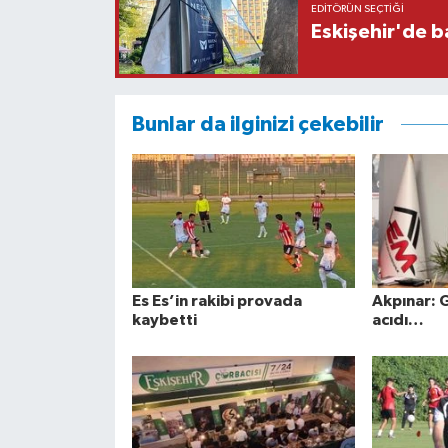
EDITÖRÜN SEÇTIĞI
Eskişehir'de b
Bunlar da ilginizi çekebilir
Es Es’in rakibi provada
Akpınar: 
kaybetti
acıdı…