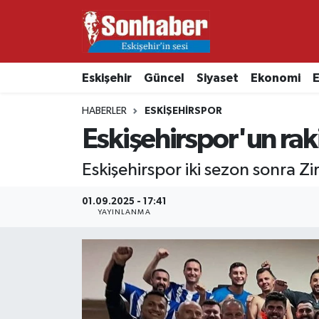
Dünya
Nöbetçi Eczaneler
Eskişehir
Güncel
Siyaset
Ekonomi
E
Eğitim
Hava Durumu
HABERLER
ESKIŞEHIRSPOR
Ekonomi
Namaz Vakitleri
Eskişehirspor'un raki
Güncel
Trafik Durumu
Eskişehirspor iki sezon sonra Z
Kültür & Sanat
Süper Lig Puan Durumu ve Fikstür
01.09.2025 - 17:41
YAYINLANMA
Magazin
Tüm Manşetler
Resmi İlanlar
Son Dakika Haberleri
Sağlık
Haber Arşivi