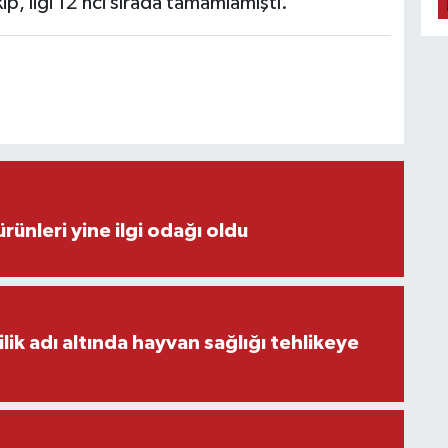
p, ligi 12’nci sırada tamamlamıştı.
rünleri yine ilgi odağı oldu
ilik adı altında hayvan sağlığı tehlikeye