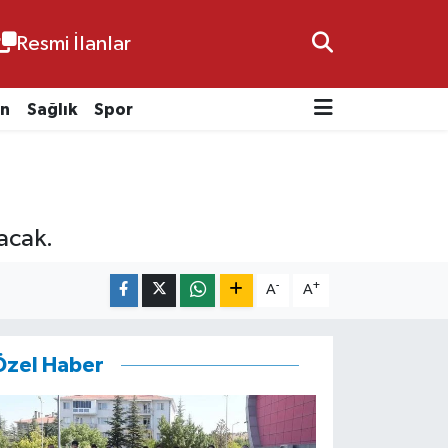
Resmi İlanlar
n
Sağlık
Spor
acak.
-
+
A
A
Özel Haber