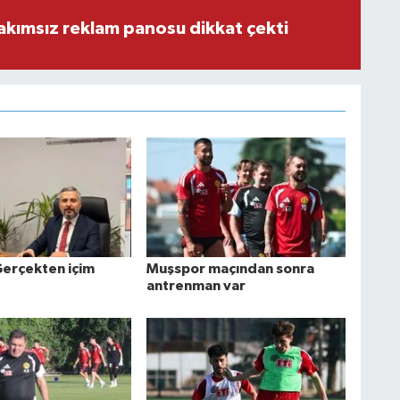
akımsız reklam panosu dikkat çekti
Gerçekten içim
Muşspor maçından sonra
antrenman var