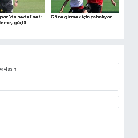
spor'da hedef net:
Göze girmek için çabalıyor
leme, güçlü