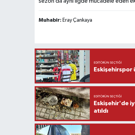
sezon da aynı ligde mücadele eden eki
Muhabir:
Eray Çankaya
EDITÖRÜN SEÇTIĞI
Eskişehirspor ü
EDITÖRÜN SEÇTIĞI
Eskişehir'de iy
atıldı