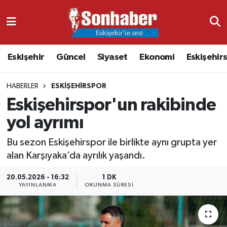
Dünya
Nöbetçi Eczaneler
Eskişehir
Güncel
Siyaset
Ekonomi
Eskişehir
Eğitim
Hava Durumu
HABERLER
ESKIŞEHIRSPOR
Ekonomi
Namaz Vakitleri
Eskişehirspor'un rakibinde
Güncel
Trafik Durumu
yol ayrımı
Kültür & Sanat
Süper Lig Puan Durumu ve Fikstür
Bu sezon Eskişehirspor ile birlikte aynı grupta yer
alan Karşıyaka’da ayrılık yaşandı.
Magazin
Tüm Manşetler
20.05.2026 - 16:32
1 DK
YAYINLANMA
OKUNMA SÜRESI
Resmi İlanlar
Son Dakika Haberleri
Sağlık
Haber Arşivi