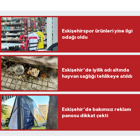
Eskişehirspor ürünleri yine ilgi
odağı oldu
Eskişehir'de iyilik adı altında
hayvan sağlığı tehlikeye atıldı
Eskişehir'de bakımsız reklam
panosu dikkat çekti