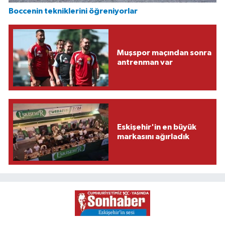
Boccenin tekniklerini öğreniyorlar
Muşspor maçından sonra
antrenman var
Eskişehir'in en büyük
markasını ağırladık