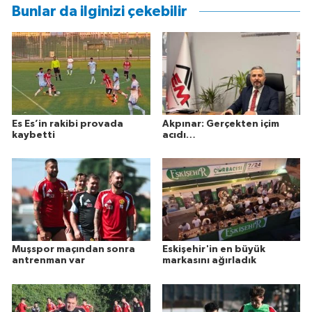
Bunlar da ilginizi çekebilir
Es Es’in rakibi provada
Akpınar: Gerçekten içim
kaybetti
acıdı…
Muşspor maçından sonra
Eskişehir'in en büyük
antrenman var
markasını ağırladık