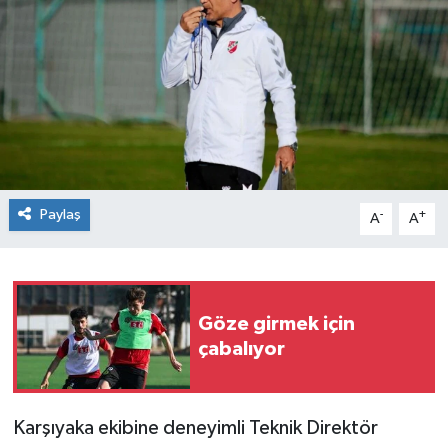
Siyaset
Spor
Paylaş
-
+
A
A
Göze girmek için
çabalıyor
Karşıyaka ekibine deneyimli Teknik Direktör