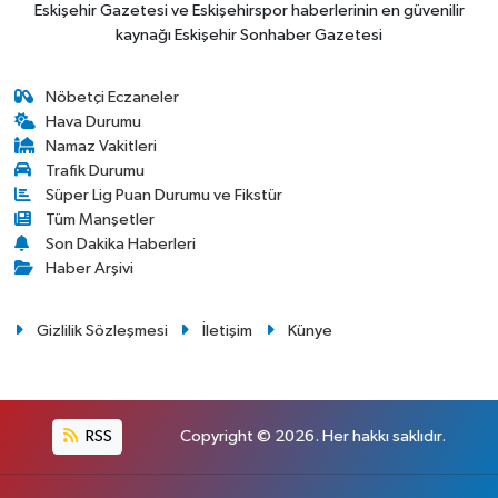
Eskişehir Gazetesi ve Eskişehirspor haberlerinin en güvenilir
kaynağı Eskişehir Sonhaber Gazetesi
Nöbetçi Eczaneler
Hava Durumu
Namaz Vakitleri
Trafik Durumu
Süper Lig Puan Durumu ve Fikstür
Tüm Manşetler
Son Dakika Haberleri
Haber Arşivi
Gizlilik Sözleşmesi
İletişim
Künye
RSS
Copyright © 2026. Her hakkı saklıdır.