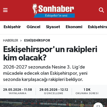
Dünya
Nöbetçi Eczaneler
Eskişehir
Güncel
Siyaset
Ekonomi
Eskişehir
Eğitim
Hava Durumu
HABERLER
ESKIŞEHIRSPOR
Ekonomi
Namaz Vakitleri
Eskişehirspor'un rakipleri
Güncel
Trafik Durumu
kim olacak?
Kültür & Sanat
Süper Lig Puan Durumu ve Fikstür
2026-2027 sezonunda Nesine 3. Lig’de
mücadele edecek olan Eskişehirspor, yeni
Magazin
Tüm Manşetler
sezonda karşılaşacağı rakipleri bekliyor.
29.05.2026 - 11:58
29.05.2026 - 12:12
1 DK
Resmi İlanlar
Son Dakika Haberleri
YAYINLANMA
GÜNCELLEME
OKUNMA SÜRESI
Sağlık
Haber Arşivi