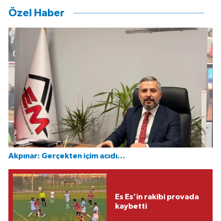
Özel Haber
Akpınar: Gerçekten içim acıdı…
Es Es’in rakibi provada
kaybetti