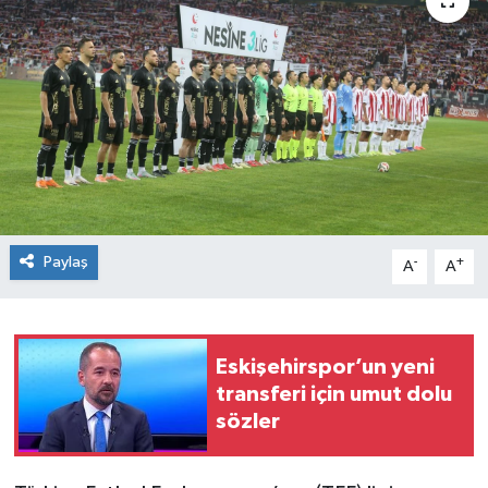
Siyaset
Spor
Paylaş
-
+
A
A
Eskişehirspor’un yeni
transferi için umut dolu
sözler