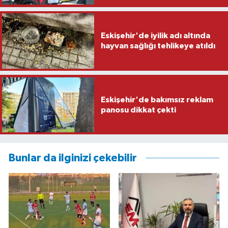
Eskişehir'de iyilik adı altında
hayvan sağlığı tehlikeye atıldı
Eskişehir'de bakımsız reklam
panosu dikkat çekti
Bunlar da ilginizi çekebilir