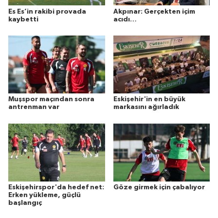
Es Es’in rakibi provada
Akpınar: Gerçekten içim
kaybetti
acıdı…
Muşspor maçından sonra
Eskişehir'in en büyük
antrenman var
markasını ağırladık
Eskişehirspor'da hedef net:
Göze girmek için çabalıyor
Erken yükleme, güçlü
başlangıç