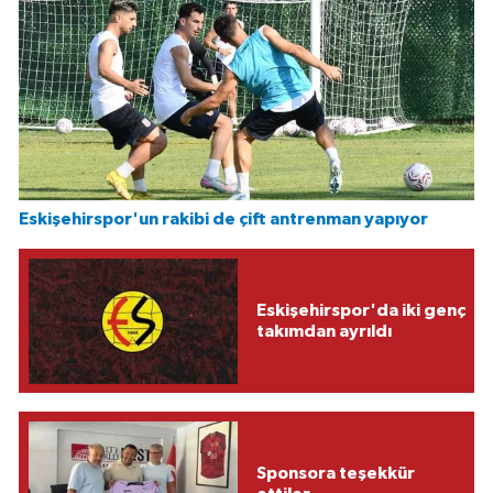
Eskişehirspor'un rakibi de çift antrenman yapıyor
Eskişehirspor'da iki genç
takımdan ayrıldı
Sponsora teşekkür