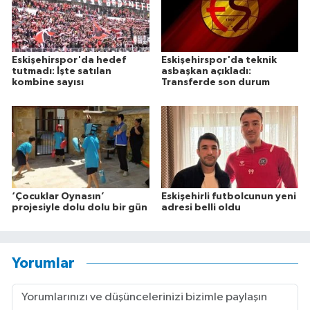
Eskişehirspor'da hedef
Eskişehirspor'da teknik
tutmadı: İşte satılan
asbaşkan açıkladı:
kombine sayısı
Transferde son durum
‘Çocuklar Oynasın’
Eskişehirli futbolcunun yeni
projesiyle dolu dolu bir gün
adresi belli oldu
Yorumlar