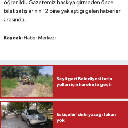
öğrenildi. Gazetemiz baskıya girmeden önce
bilet satışlarının 12 bine yaklaştığı gelen haberler
arasında.
Kaynak:
Haber Merkezi
Seyitgazi Belediyesi tarla
yolları için harekete geçti
Eskişehir'deki yasağı takan
yok