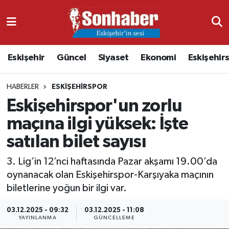
Dünya
Nöbetçi Eczaneler
Eskişehir
Güncel
Siyaset
Ekonomi
Eskişehir
Eğitim
Hava Durumu
HABERLER
ESKIŞEHIRSPOR
Ekonomi
Namaz Vakitleri
Eskişehirspor'un zorlu
Güncel
Trafik Durumu
maçına ilgi yüksek: İşte
satılan bilet sayısı
Kültür & Sanat
Süper Lig Puan Durumu ve Fikstür
3. Lig’in 12’nci haftasında Pazar akşamı 19.00’da
Magazin
Tüm Manşetler
oynanacak olan Eskişehirspor-Karşıyaka maçının
biletlerine yoğun bir ilgi var.
Resmi İlanlar
Son Dakika Haberleri
03.12.2025 - 09:32
03.12.2025 - 11:08
YAYINLANMA
GÜNCELLEME
Sağlık
Haber Arşivi