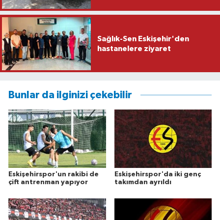
Sağlık-Sen Eskişehir'den
hastanelere ziyaret
Bunlar da ilginizi çekebilir
Eskişehirspor'un rakibi de
Eskişehirspor'da iki genç
çift antrenman yapıyor
takımdan ayrıldı