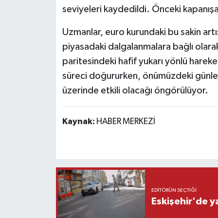
seviyeleri kaydedildi. Önceki kapanış
Uzmanlar, euro kurundaki bu sakin artış
piyasadaki dalgalanmalara bağlı olarak
paritesindeki hafif yukarı yönlü hareket
süreci doğururken, önümüzdeki günler
üzerinde etkili olacağı öngörülüyor.
Kaynak:
HABER MERKEZİ
EDITÖRÜN SEÇTIĞI
Eskişehir'de y