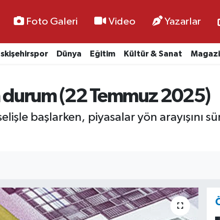
Foto Galeri
Video
Yazarlar
skişehirspor
Dünya
Eğitim
Kültür & Sanat
Magazi
on durum (22 Temmuz 2025)
elişle başlarken, piyasalar yön arayışını s