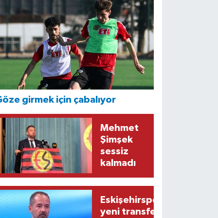
öze girmek için çabalıyor
Mehmet
Şimşek
sessiz
kalmadı
Eskişehirspor’un
yeni transferi