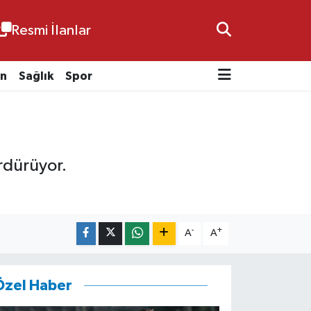
Resmi İlanlar
n
Sağlık
Spor
ürdürüyor.
-
+
A
A
Özel Haber