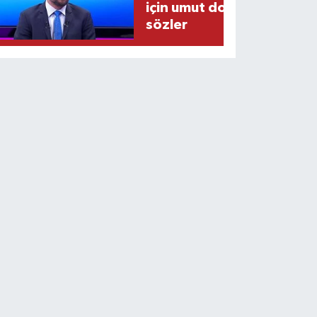
için umut dolu
sözler