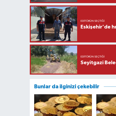
EDITÖRÜN SEÇTIĞI
Eskişehir'de h
EDITÖRÜN SEÇTIĞI
Seyitgazi Beled
Bunlar da ilginizi çekebilir