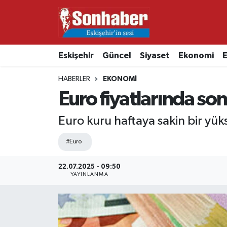
Dünya
Nöbetçi Eczaneler
Eskişehir
Güncel
Siyaset
Ekonomi
E
Eğitim
Hava Durumu
HABERLER
EKONOMI
Ekonomi
Namaz Vakitleri
Euro fiyatlarında s
Güncel
Trafik Durumu
Euro kuru haftaya sakin bir yüks
Kültür & Sanat
Süper Lig Puan Durumu ve Fikstür
#Euro
Magazin
Tüm Manşetler
22.07.2025 - 09:50
YAYINLANMA
Resmi İlanlar
Son Dakika Haberleri
Sağlık
Haber Arşivi