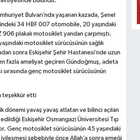
 tavsiyesinde bulundu.
mhuriyet Bulvarı’nda yaşanan kazada, Şenel
esindeki 34 HBF 007 otomobile, 20 yaşındaki
 906 plakalı motosiklet yandan çarpmıştı.
 yaşındaki motosiklet sürücüsünün sağlık
adan sonra Eskişehir Şehir Hastanesi’nde uzun
den fazla ameliyat geçiren Gündoğmuş, adeta
 sırasında genç motosiklet sürücüsünün
teşekkür etti
k dönemi yavaş yavaş atlatan ve bilinci açılan
dildiği Eskişehir Osmangazi Üniversitesi Tıp
or. Genç motosiklet sürücüsünün 45 yaşındaki
yileşmesi sebebiyle önce Allah’a sonra emeği