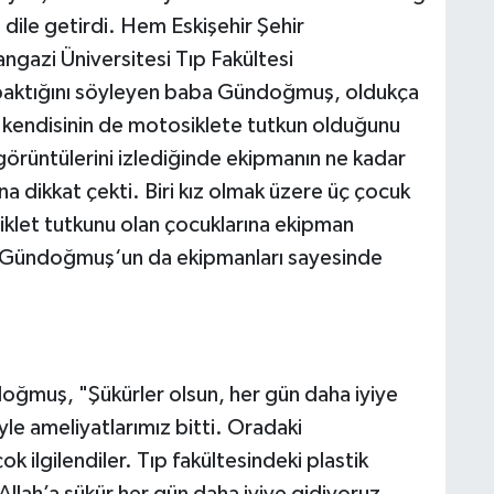
ile getirdi. Hem Eskişehir Şehir
gazi Üniversitesi Tıp Fakültesi
 baktığını söyleyen baba Gündoğmuş, oldukça
i kendisinin de motosiklete tutkun olduğunu
rüntülerini izlediğinde ekipmanın ne kadar
a dikkat çekti. Biri kız olmak üzere üç çocuk
let tutkunu olan çocuklarına ekipman
suf Gündoğmuş‘un da ekipmanları sayesinde
oğmuş, "Şükürler olsun, her gün daha iyiye
yle ameliyatlarımız bitti. Oradaki
 ilgilendiler. Tıp fakültesindeki plastik
Allah’a şükür her gün daha iyiye gidiyoruz.