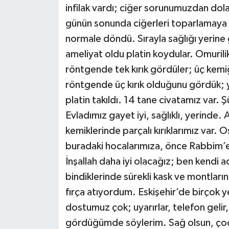
infilak vardı; ciğer sorunumuzdan dol
günün sonunda ciğerleri toparlamaya 
normale döndü. Sırayla sağlığı yerine
ameliyat oldu platin koydular. Omurili
röntgende tek kırık gördüler; üç kemiğ
röntgende üç kırık olduğunu gördük; y
platin takıldı. 14 tane civatamız var. Ş
Evladımız gayet iyi, sağlıklı, yerinde.
kemiklerinde parçalı kırıklarımız var. 
buradaki hocalarımıza, önce Rabbim’
İnşallah daha iyi olacağız; ben kend
bindiklerinde sürekli kask ve montlar
fırça atıyordum. Eskişehir’de birçok ye
dostumuz çok; uyarırlar, telefon geli
gördüğümde söylerim. Sağ olsun, çocu