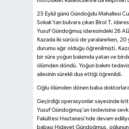
motosiklet kullanıcılarına da ekipman
25 Eylül günü Gündoğdu Mahallesi Cu
Sokak’tan bulvara çıkan Birol T. idar
Yusuf Gündoğmuş idaresindeki 26 AIZ
Kazada iki sürücü de yaralanırken, 20
durumu ağır olduğu öğrenilmişti. Kaz
bir süre yoğun bakımda yatan ve bir
ölümden döndü. Yoğun bakım tedavisi
ailesinin sürekli dua ettiği öğrenildi.
Oğlu ölümden dönen baba doktorlara 
Geçirdiği operasyonlar sayesinde kriti
Yusuf Gündoğmuş’un tedavisine sevk e
Fakültesi Hastanesi’nde devam ediliy
babası Hidayet Gündoğmuş, oğlunun i