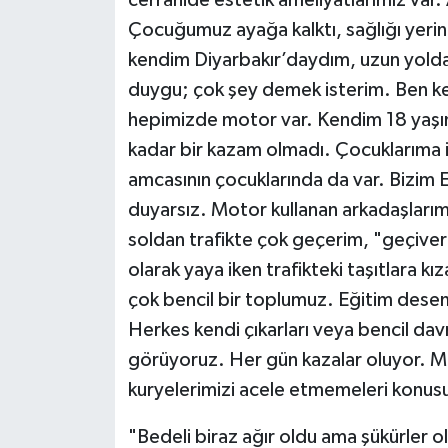
Çocuğumuz ayağa kalktı, sağlığı yer
kendim Diyarbakır’daydım, uzun yold
duygu; çok şey demek isterim. Ben ke
hepimizde motor var. Kendim 18 yaşın
kadar bir kazam olmadı. Çocuklarıma i
amcasının çocuklarında da var. Bizim E
duyarsız. Motor kullanan arkadaşlarımı
soldan trafikte çok geçerim, "geçivere
olarak yaya iken trafikteki taşıtlara k
çok bencil bir toplumuz. Eğitim desem
Herkes kendi çıkarları veya bencil dav
görüyoruz. Her gün kazalar oluyor. Mo
kuryelerimizi acele etmemeleri konus
"Bedeli biraz ağır oldu ama şükürler 