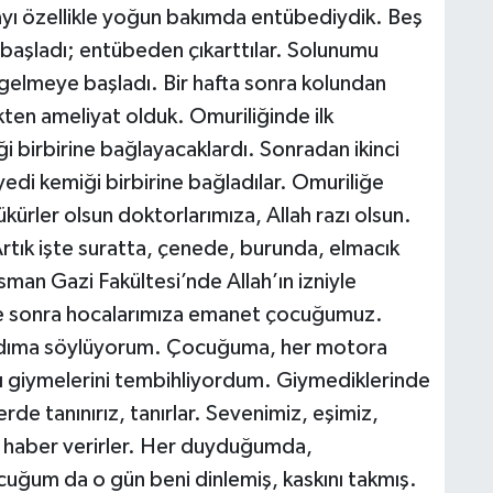
ayı özellikle yoğun bakımda entübediydik. Beş
başladı; entübeden çıkarttılar. Solunumu
 gelmeye başladı. Bir hafta sonra kolundan
kten ameliyat olduk. Omuriliğinde ilk
i birbirine bağlayacaklardı. Sonradan ikinci
edi kemiği birbirine bağladılar. Omuriliğe
ükürler olsun doktorlarımıza, Allah razı olsun.
 Artık işte suratta, çenede, burunda, elmacık
Osman Gazi Fakültesi’nde Allah’ın izniyle
e sonra hocalarımıza emanet çocuğumuz.
i adıma söylüyorum. Çocuğuma, her motora
ını giymelerini tembihliyordum. Giymediklerinde
rde tanınırız, tanırlar. Sevenimiz, eşimiz,
r, haber verirler. Her duyduğumda,
ğum da o gün beni dinlemiş, kaskını takmış.