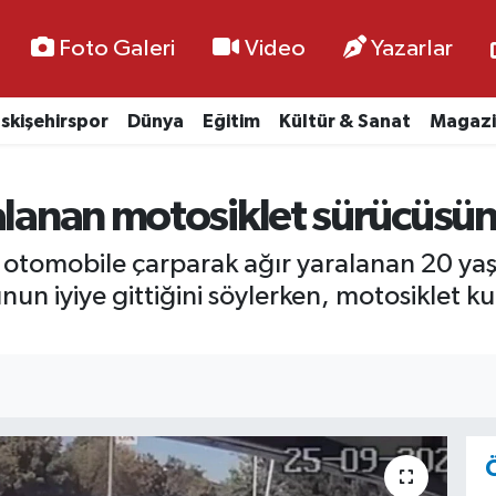
Foto Galeri
Video
Yazarlar
skişehirspor
Dünya
Eğitim
Kültür & Sanat
Magazi
ralanan motosiklet sürücüsü
n otomobile çarparak ağır yaralanan 20 ya
n iyiye gittiğini söylerken, motosiklet ku