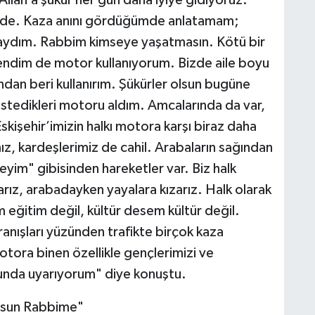
inde. Kaza anını gördüğümde anlatamam;
aydım. Rabbim kimseye yaşatmasın. Kötü bir
ndim de motor kullanıyorum. Bizde aile boyu
dan beri kullanırım. Şükürler olsun bugüne
stedikleri motoru aldım. Amcalarında da var,
skişehir’imizin halkı motora karşı biraz daha
z, kardeşlerimiz de cahil. Arabaların sağından
yim" gibisinden hareketler var. Biz halk
ızarız, arabadayken yayalara kızarız. Halk olarak
 eğitim değil, kültür desem kültür değil.
ranışları yüzünden trafikte birçok kaza
tora binen özellikle gençlerimizi ve
unda uyarıyorum" diye konuştu.
olsun Rabbime"