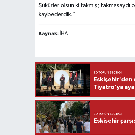
Şükürler olsun ki takmış; takmasaydı
kaybederdik."
Kaynak:
İHA
EDITÖRÜN SEÇTIĞI
Eskişehir'den 
Tiyatro'ya aya
EDITÖRÜN SEÇTIĞI
Eskişehir çarş