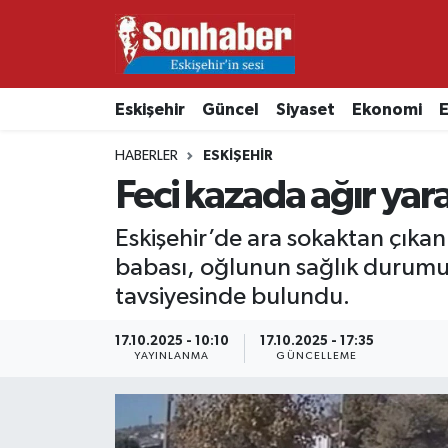
Dünya
Nöbetçi Eczaneler
Eskişehir
Güncel
Siyaset
Ekonomi
E
Eğitim
Hava Durumu
HABERLER
ESKIŞEHIR
Ekonomi
Namaz Vakitleri
Feci kazada ağır ya
Güncel
Trafik Durumu
Eskişehir’de ara sokaktan çıka
babası, oğlunun sağlık durumunu
Kültür & Sanat
Süper Lig Puan Durumu ve Fikstür
tavsiyesinde bulundu.
Magazin
Tüm Manşetler
17.10.2025 - 10:10
17.10.2025 - 17:35
YAYINLANMA
GÜNCELLEME
Resmi İlanlar
Son Dakika Haberleri
Sağlık
Haber Arşivi