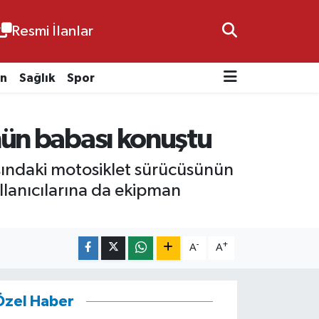
Resmi İlanlar
n
Sağlık
Spor
nün babası konuştu
şındaki motosiklet sürücüsünün
llanıcılarına da ekipman
-
+
A
A
Özel Haber