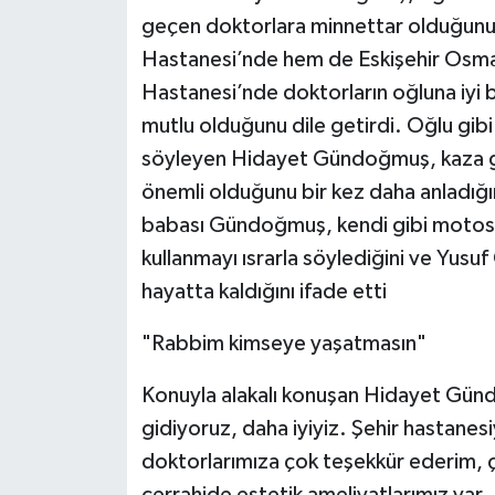
geçen doktorlara minnettar olduğunu d
Hastanesi’nde hem de Eskişehir Osman
Hastanesi’nde doktorların oğluna iyi
mutlu olduğunu dile getirdi. Oğlu gib
söyleyen Hidayet Gündoğmuş, kaza gö
önemli olduğunu bir kez daha anladığın
babası Gündoğmuş, kendi gibi motosik
kullanmayı ısrarla söylediğini ve Yu
hayatta kaldığını ifade etti
"Rabbim kimseye yaşatmasın"
Konuyla alakalı konuşan Hidayet Günd
gidiyoruz, daha iyiyiz. Şehir hastanesi
doktorlarımıza çok teşekkür ederim, çok
cerrahide estetik ameliyatlarımız var. 