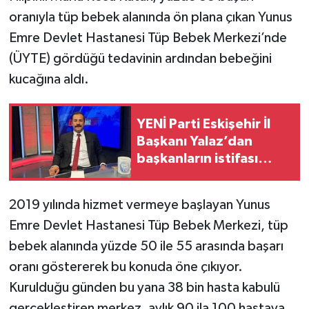
oranıyla tüp bebek alanında ön plana çıkan Yunus
Emre Devlet Hastanesi Tüp Bebek Merkezi’nde
(ÜYTE) gördüğü tedavinin ardından bebeğini
kucağına aldı.
YENİ Parti Eskişehir İl
Başkanı Yalaz’dan
başkanların istifası
sonrası ilk açıklama
2019 yılında hizmet vermeye başlayan Yunus
Emre Devlet Hastanesi Tüp Bebek Merkezi, tüp
bebek alanında yüzde 50 ile 55 arasında başarı
oranı göstererek bu konuda öne çıkıyor.
Kurulduğu günden bu yana 38 bin hasta kabulü
gerçekleştiren merkez, aylık 90 ila 100 hastaya