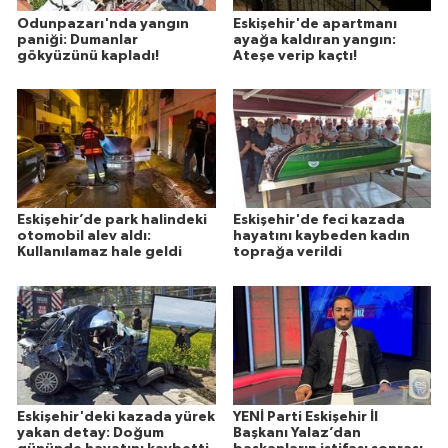
Odunpazarı'nda yangın
Eskişehir'de apartmanı
paniği: Dumanlar
ayağa kaldıran yangın:
gökyüzünü kapladı!
Ateşe verip kaçtı!
Eskişehir’de park halindeki
Eskişehir'de feci kazada
otomobil alev aldı:
hayatını kaybeden kadın
Kullanılamaz hale geldi
toprağa verildi
Eskişehir'deki kazada yürek
YENİ Parti Eskişehir İl
yakan detay: Doğum
Başkanı Yalaz’dan