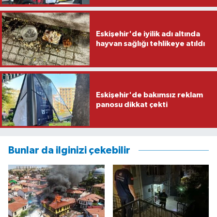
Eskişehir'de iyilik adı altında
hayvan sağlığı tehlikeye atıldı
Eskişehir'de bakımsız reklam
panosu dikkat çekti
Bunlar da ilginizi çekebilir