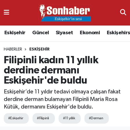
Dünya
Nöbetçi Eczaneler
Eskişehir
Güncel
Siyaset
Ekonomi
Eskişehir
Eğitim
Hava Durumu
HABERLER
ESKIŞEHIR
Ekonomi
Namaz Vakitleri
Filipinli kadın 11 yıllık
Güncel
Trafik Durumu
derdine dermanı
Eskişehir'de buldu
Kültür & Sanat
Süper Lig Puan Durumu ve Fikstür
Eskişehir’de 11 yıldır tedavi olmaya çalışan fakat
Magazin
Tüm Manşetler
derdine derman bulamayan Filipinli Maria Rosa
Kütük, dermanını Eskişehir'de buldu.
Resmi İlanlar
Son Dakika Haberleri
#Eskişehir
#Filipinli
#11 yıllık
#Derman
Sağlık
Haber Arşivi