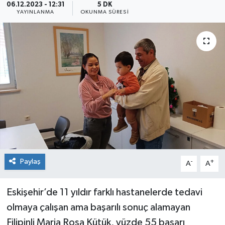
06.12.2023 - 12:31
5 DK
YAYINLANMA
OKUNMA SÜRESI
Siyaset
Spor
Paylaş
-
+
A
A
Eskişehir’de 11 yıldır farklı hastanelerde tedavi
olmaya çalışan ama başarılı sonuç alamayan
Filipinli Maria Rosa Kütük, yüzde 55 başarı