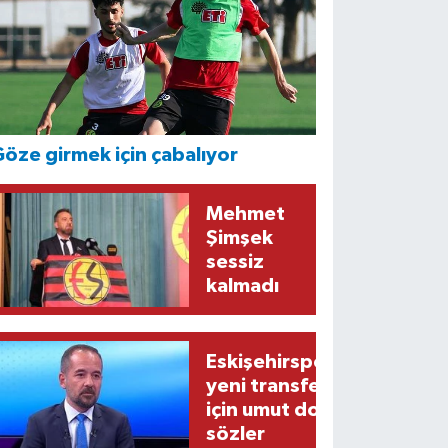
öze girmek için çabalıyor
Mehmet
Şimşek
sessiz
kalmadı
Eskişehirspor’un
yeni transferi
için umut dolu
sözler