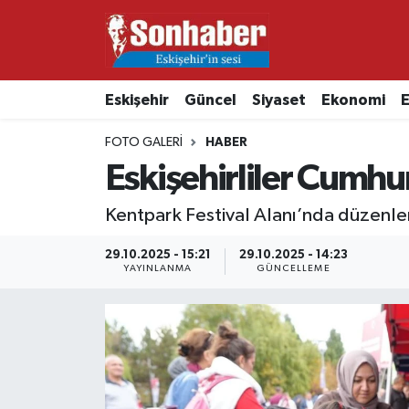
Dünya
Nöbetçi Eczaneler
Eskişehir
Güncel
Siyaset
Ekonomi
E
Eğitim
Hava Durumu
FOTO GALERI
HABER
Ekonomi
Namaz Vakitleri
Eskişehirliler Cumhu
Güncel
Trafik Durumu
Kentpark Festival Alanı’nda düzenlene
Kültür & Sanat
Süper Lig Puan Durumu ve Fikstür
29.10.2025 - 15:21
29.10.2025 - 14:23
YAYINLANMA
GÜNCELLEME
Magazin
Tüm Manşetler
Resmi İlanlar
Son Dakika Haberleri
Sağlık
Haber Arşivi