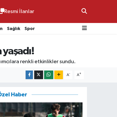
Resmi İlanlar
n
Sağlık
Spor
 yaşadı!
mcılara renkli etkinlikler sundu.
-
+
A
A
Özel Haber