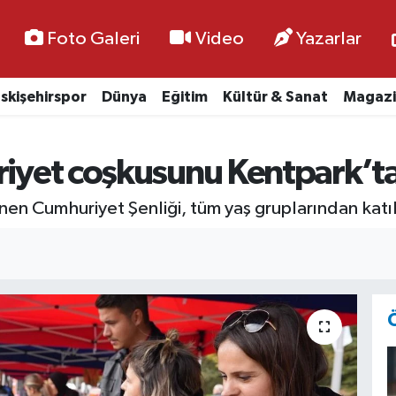
Foto Galeri
Video
Yazarlar
skişehirspor
Dünya
Eğitim
Kültür & Sanat
Magazi
riyet coşkusunu Kentpark’ta
n Cumhuriyet Şenliği, tüm yaş gruplarından katılı