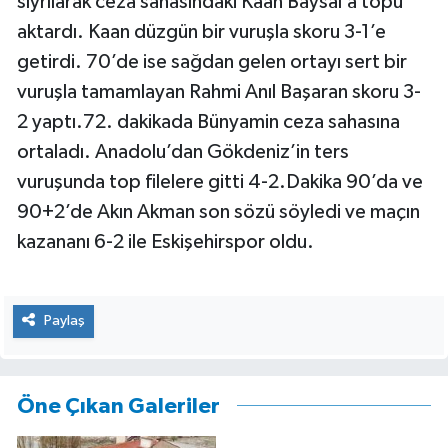
sıyrılarak ceza sahasındaki Kaan Baysal’a topu
aktardı. Kaan düzgün bir vuruşla skoru 3-1’e
getirdi. 70’de ise sağdan gelen ortayı sert bir
vuruşla tamamlayan Rahmi Anıl Başaran skoru 3-
2 yaptı.72. dakikada Bünyamin ceza sahasına
ortaladı. Anadolu’dan Gökdeniz’in ters
vuruşunda top filelere gitti 4-2.Dakika 90’da ve
90+2’de Akın Akman son sözü söyledi ve maçın
kazananı 6-2 ile Eskişehirspor oldu.
Paylaş
Öne Çıkan Galeriler