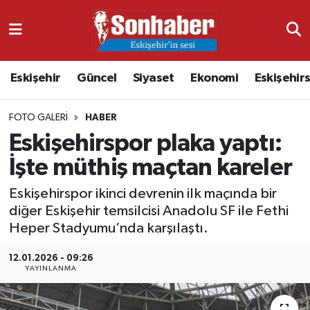
Dünya
Nöbetçi Eczaneler
Eskişehir
Güncel
Siyaset
Ekonomi
Eskişehir
Eğitim
Hava Durumu
FOTO GALERI
HABER
Ekonomi
Namaz Vakitleri
Eskişehirspor plaka yaptı:
Güncel
Trafik Durumu
İşte müthiş maçtan kareler
Eskişehirspor ikinci devrenin ilk maçında bir
Kültür & Sanat
Süper Lig Puan Durumu ve Fikstür
diğer Eskişehir temsilcisi Anadolu SF ile Fethi
Heper Stadyumu’nda karşılaştı.
Magazin
Tüm Manşetler
12.01.2026 - 09:26
Resmi İlanlar
Son Dakika Haberleri
YAYINLANMA
Sağlık
Haber Arşivi