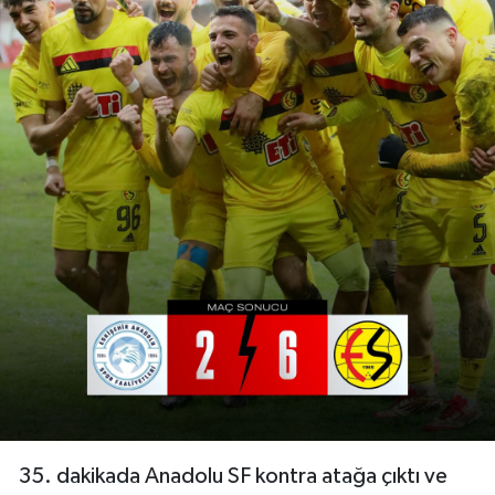
35. dakikada Anadolu SF kontra atağa çıktı ve