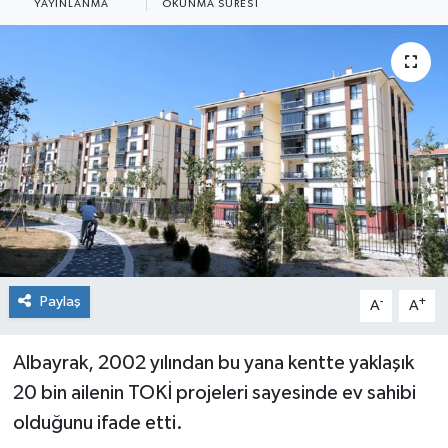
YAYINLANMA
OKUNMA SÜRESI
Siyaset
Spor
Paylaş
-
+
A
A
Albayrak, 2002 yılından bu yana kentte yaklaşık
20 bin ailenin TOKİ projeleri sayesinde ev sahibi
olduğunu ifade etti.