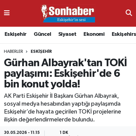
Dünya
Nöbetçi Eczaneler
Eskişehir
Güncel
Siyaset
Ekonomi
Eskişehir
Eğitim
Hava Durumu
HABERLER
ESKIŞEHIR
Ekonomi
Namaz Vakitleri
Gürhan Albayrak'tan TOKİ
Güncel
Trafik Durumu
paylaşımı: Eskişehir'de 6
bin konut yolda!
Kültür & Sanat
Süper Lig Puan Durumu ve Fikstür
AK Parti Eskişehir İl Başkanı Gürhan Albayrak,
Magazin
Tüm Manşetler
sosyal medya hesabından yaptığı paylaşımda
Eskişehir’de hayata geçirilen TOKİ projelerine
Resmi İlanlar
Son Dakika Haberleri
ilişkin değerlendirmelerde bulundu.
Sağlık
Haber Arşivi
30.05.2026 - 11:15
1 DK