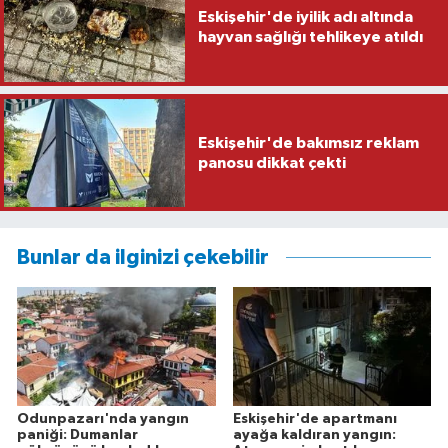
Eskişehir'de iyilik adı altında
hayvan sağlığı tehlikeye atıldı
Eskişehir'de bakımsız reklam
panosu dikkat çekti
Bunlar da ilginizi çekebilir
Odunpazarı'nda yangın
Eskişehir'de apartmanı
paniği: Dumanlar
ayağa kaldıran yangın: