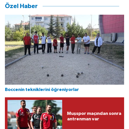
Özel Haber
Boccenin tekniklerini öğreniyorlar
Muşspor maçından sonra
antrenman var