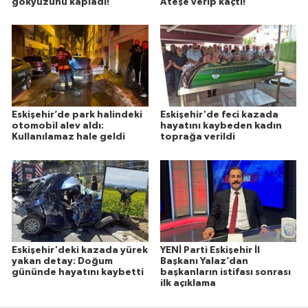
gökyüzünü kapladı!
Ateşe verip kaçtı!
Eskişehir’de park halindeki
Eskişehir'de feci kazada
otomobil alev aldı:
hayatını kaybeden kadın
Kullanılamaz hale geldi
toprağa verildi
Eskişehir'deki kazada yürek
YENİ Parti Eskişehir İl
yakan detay: Doğum
Başkanı Yalaz’dan
gününde hayatını kaybetti
başkanların istifası sonrası
ilk açıklama