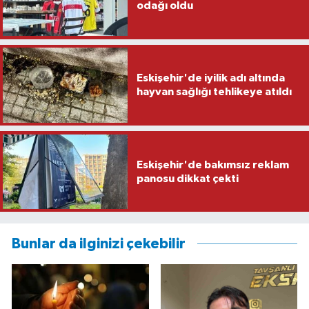
odağı oldu
Eskişehir'de iyilik adı altında
hayvan sağlığı tehlikeye atıldı
Eskişehir'de bakımsız reklam
panosu dikkat çekti
Bunlar da ilginizi çekebilir