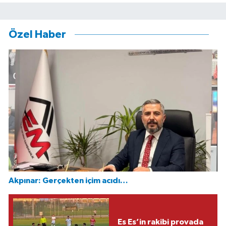
Özel Haber
Akpınar: Gerçekten içim acıdı…
Es Es’in rakibi provada