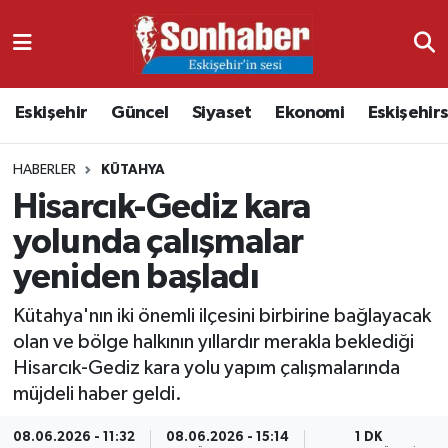
Dünya
Nöbetçi Eczaneler
Eskişehir
Güncel
Siyaset
Ekonomi
Eskişehir
Eğitim
Hava Durumu
HABERLER
KÜTAHYA
Ekonomi
Namaz Vakitleri
Hisarcık-Gediz kara
Güncel
Trafik Durumu
yolunda çalışmalar
yeniden başladı
Kültür & Sanat
Süper Lig Puan Durumu ve Fikstür
Kütahya'nın iki önemli ilçesini birbirine bağlayacak
Magazin
Tüm Manşetler
olan ve bölge halkının yıllardır merakla beklediği
Hisarcık-Gediz kara yolu yapım çalışmalarında
Resmi İlanlar
Son Dakika Haberleri
müjdeli haber geldi.
Sağlık
Haber Arşivi
08.06.2026 - 11:32
08.06.2026 - 15:14
1 DK