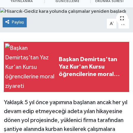
YAYINLANMA
GÜNCELLEME
OKUNMA SÜRESI
Siyaset
Paylaş
-
+
A
A
Spor
Başkan Demirtaş'tan
Yaz Kur'an Kursu
öğrencilerine moral
ziyareti
Yaklaşık 5 yıl önce yapımına başlanan ancak her yıl
devam edip etmeyeceği adeta yılan hikayesine
dönen yol projesinde, yüklenici firma tarafından
şantiye alanında kurban kesilerek çalışmalara