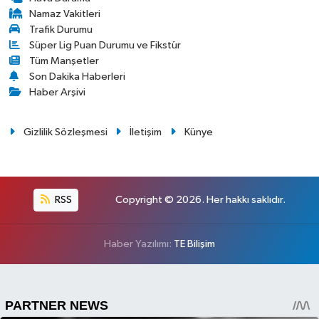
Namaz Vakitleri
Trafik Durumu
Süper Lig Puan Durumu ve Fikstür
Tüm Manşetler
Son Dakika Haberleri
Haber Arşivi
Gizlilik Sözleşmesi
İletişim
Künye
RSS
Copyright © 2026. Her hakkı saklıdır.
Haber Yazılımı:
TE Bilişim