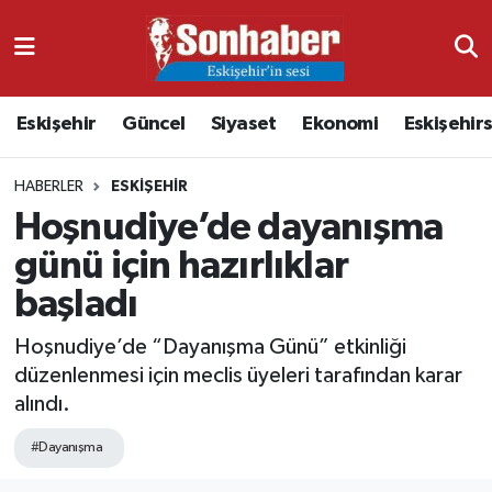
Dünya
Nöbetçi Eczaneler
Eskişehir
Güncel
Siyaset
Ekonomi
Eskişehir
Eğitim
Hava Durumu
HABERLER
ESKIŞEHIR
Ekonomi
Namaz Vakitleri
Hoşnudiye’de dayanışma
Güncel
Trafik Durumu
günü için hazırlıklar
başladı
Kültür & Sanat
Süper Lig Puan Durumu ve Fikstür
Hoşnudiye’de “Dayanışma Günü” etkinliği
Magazin
Tüm Manşetler
düzenlenmesi için meclis üyeleri tarafından karar
alındı.
Resmi İlanlar
Son Dakika Haberleri
#Dayanışma
Sağlık
Haber Arşivi