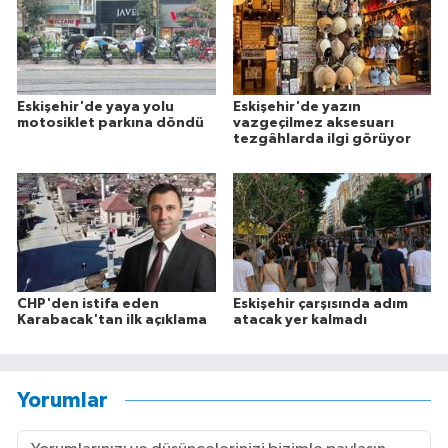
Eskişehir'de yaya yolu
Eskişehir'de yazın
motosiklet parkına döndü
vazgeçilmez aksesuarı
tezgâhlarda ilgi görüyor
CHP'den istifa eden
Eskişehir çarşısında adım
Karabacak'tan ilk açıklama
atacak yer kalmadı
Yorumlar