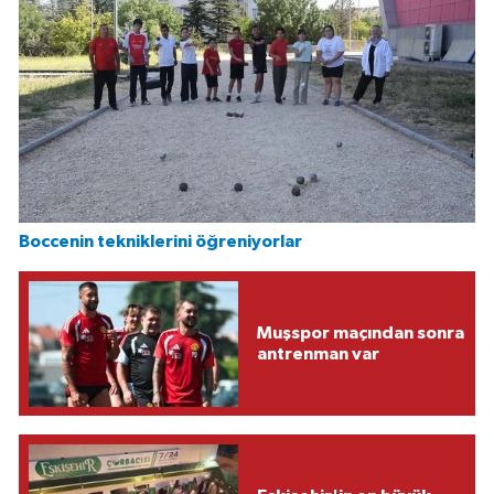
Boccenin tekniklerini öğreniyorlar
Muşspor maçından sonra
antrenman var