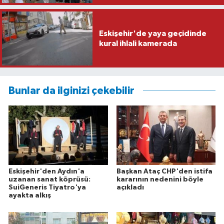
Eskişehir'de yaya geçidinde
kural ihlali kamerada
Bunlar da ilginizi çekebilir
Eskişehir'den Aydın'a
Başkan Ataç CHP'den istifa
uzanan sanat köprüsü:
kararının nedenini böyle
SuiGeneris Tiyatro'ya
açıkladı
ayakta alkış