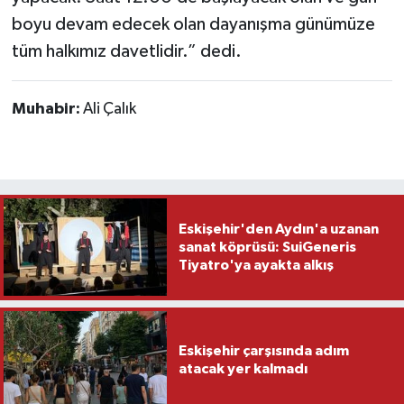
boyu devam edecek olan dayanışma günümüze
tüm halkımız davetlidir.” dedi.
Muhabir:
Ali Çalık
Eskişehir'den Aydın'a uzanan
sanat köprüsü: SuiGeneris
Tiyatro'ya ayakta alkış
Eskişehir çarşısında adım
atacak yer kalmadı