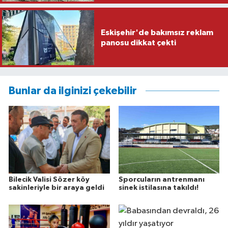
Eskişehir'de bakımsız reklam
panosu dikkat çekti
Bunlar da ilginizi çekebilir
Bilecik Valisi Sözer köy
Sporcuların antrenmanı
sakinleriyle bir araya geldi
sinek istilasına takıldı!