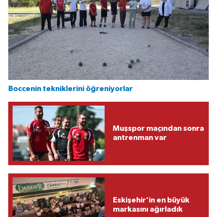
Boccenin tekniklerini öğreniyorlar
Muşspor maçından sonra
antrenman var
Eskişehir'in en büyük
markasını ağırladık