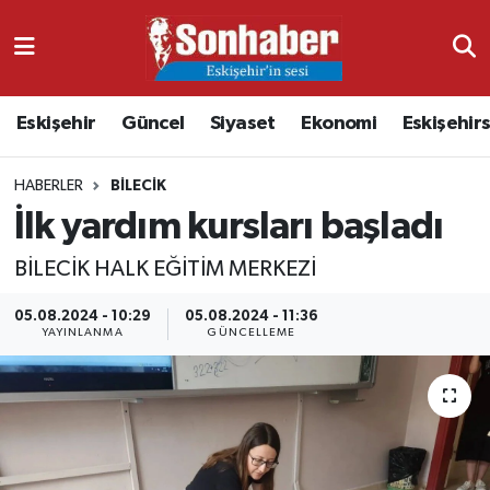
Dünya
Nöbetçi Eczaneler
Eskişehir
Güncel
Siyaset
Ekonomi
Eskişehir
Eğitim
Hava Durumu
HABERLER
BILECIK
Ekonomi
Namaz Vakitleri
İlk yardım kursları başladı
Güncel
Trafik Durumu
BİLECİK HALK EĞİTİM MERKEZİ
Kültür & Sanat
Süper Lig Puan Durumu ve Fikstür
05.08.2024 - 10:29
05.08.2024 - 11:36
YAYINLANMA
GÜNCELLEME
Magazin
Tüm Manşetler
Resmi İlanlar
Son Dakika Haberleri
Sağlık
Haber Arşivi