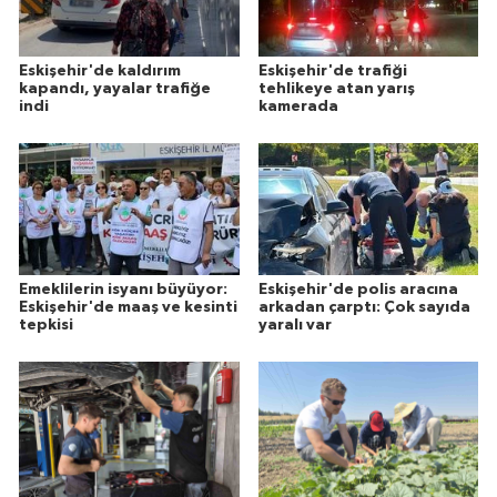
Eskişehir'de kaldırım
Eskişehir'de trafiği
kapandı, yayalar trafiğe
tehlikeye atan yarış
indi
kamerada
Emeklilerin isyanı büyüyor:
Eskişehir'de polis aracına
Eskişehir'de maaş ve kesinti
arkadan çarptı: Çok sayıda
tepkisi
yaralı var