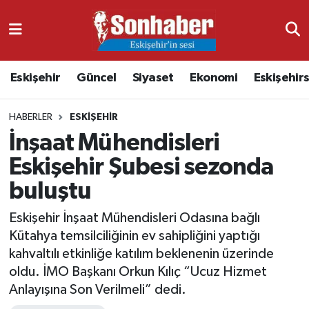
Dünya
Nöbetçi Eczaneler
Eskişehir
Güncel
Siyaset
Ekonomi
Eskişehir
Eğitim
Hava Durumu
HABERLER
ESKIŞEHIR
Ekonomi
Namaz Vakitleri
İnşaat Mühendisleri
Güncel
Trafik Durumu
Eskişehir Şubesi sezonda
buluştu
Kültür & Sanat
Süper Lig Puan Durumu ve Fikstür
Eskişehir İnşaat Mühendisleri Odasına bağlı
Magazin
Tüm Manşetler
Kütahya temsilciliğinin ev sahipliğini yaptığı
kahvaltılı etkinliğe katılım beklenenin üzerinde
Resmi İlanlar
Son Dakika Haberleri
oldu. İMO Başkanı Orkun Kılıç “Ucuz Hizmet
Anlayışına Son Verilmeli” dedi.
Sağlık
Haber Arşivi