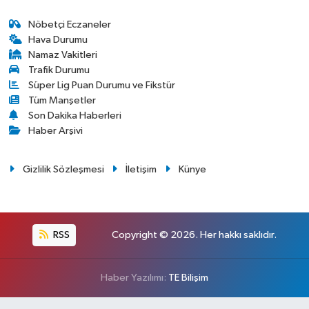
Nöbetçi Eczaneler
Hava Durumu
Namaz Vakitleri
Trafik Durumu
Süper Lig Puan Durumu ve Fikstür
Tüm Manşetler
Son Dakika Haberleri
Haber Arşivi
Gizlilik Sözleşmesi
İletişim
Künye
RSS
Copyright © 2026. Her hakkı saklıdır.
Haber Yazılımı:
TE Bilişim