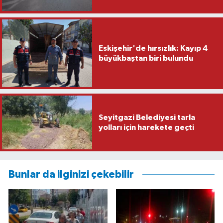
Eskişehir'de hırsızlık: Kayıp 4
büyükbaştan biri bulundu
Seyitgazi Belediyesi tarla
yolları için harekete geçti
Bunlar da ilginizi çekebilir