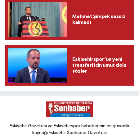
Mehmet Şimşek sessiz
kalmadı
Eskişehirspor’un yeni
transferi için umut dolu
sözler
Eskişehir Gazetesi ve Eskişehirspor haberlerinin en güvenilir
kaynağı Eskişehir Sonhaber Gazetesi