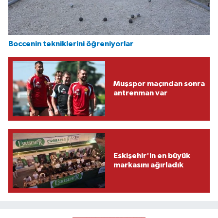
Boccenin tekniklerini öğreniyorlar
Muşspor maçından sonra
antrenman var
Eskişehir'in en büyük
markasını ağırladık