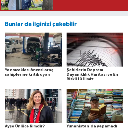
Bunlar da ilginizi çekebilir
Yaz sıcakları öncesi araç
Şehirlerin Deprem
sahiplerine kritik uyarı
Dayanıklılık Haritası ve En
Riskli 10 İlimiz
Ayşe Ünlüce Kimdir?
Yunanistan'da yapamadı