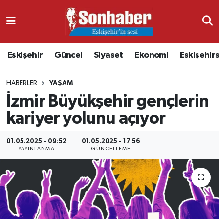
Dünya
Nöbetçi Eczaneler
Eskişehir
Güncel
Siyaset
Ekonomi
Eskişehir
Eğitim
Hava Durumu
HABERLER
YAŞAM
Ekonomi
Namaz Vakitleri
İzmir Büyükşehir gençlerin
Güncel
Trafik Durumu
kariyer yolunu açıyor
Kültür & Sanat
Süper Lig Puan Durumu ve Fikstür
01.05.2025 - 09:52
01.05.2025 - 17:56
YAYINLANMA
GÜNCELLEME
Magazin
Tüm Manşetler
Resmi İlanlar
Son Dakika Haberleri
Sağlık
Haber Arşivi