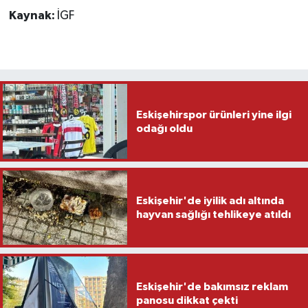
Kaynak:
İGF
Eskişehirspor ürünleri yine ilgi
odağı oldu
Eskişehir'de iyilik adı altında
hayvan sağlığı tehlikeye atıldı
Eskişehir'de bakımsız reklam
panosu dikkat çekti