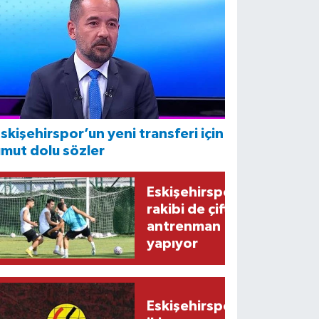
skişehirspor’un yeni transferi için
mut dolu sözler
Eskişehirspor'un
rakibi de çift
antrenman
yapıyor
Eskişehirspor'da