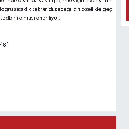
rinde dışarıda vakit geçirmek için elverişli bir
ğru sıcaklık tekrar düşeceği için özellikle geç
tedbirli olması öneriliyor.
/ 8°