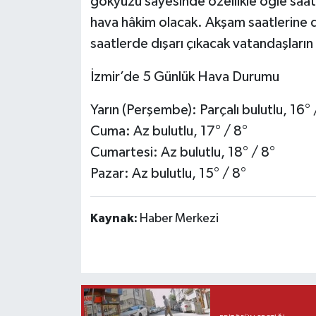
gökyüzü sayesinde özellikle öğle saatle
hava hâkim olacak. Akşam saatlerine do
saatlerde dışarı çıkacak vatandaşların 
İzmir’de 5 Günlük Hava Durumu
Yarın (Perşembe): Parçalı bulutlu, 16° 
Cuma: Az bulutlu, 17° / 8°
Cumartesi: Az bulutlu, 18° / 8°
Pazar: Az bulutlu, 15° / 8°
Kaynak:
Haber Merkezi