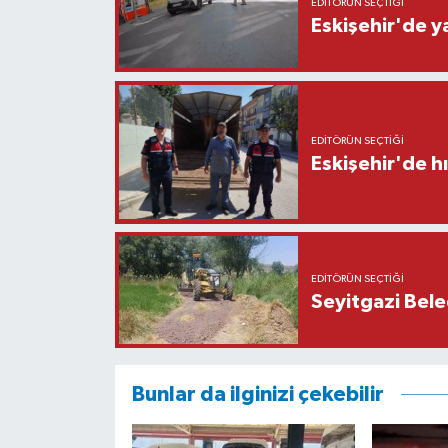
EDITÖRÜN SEÇTIĞI
Eskişehir'de y
EDITÖRÜN SEÇTIĞI
Eskişehir'de h
EDITÖRÜN SEÇTIĞI
Seyitgazi Beled
Bunlar da ilginizi çekebilir