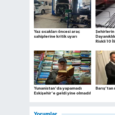
Yaz sıcakları öncesi araç
Şehirleri
sahiplerine kritik uyarı
Dayanıklıl
Riskli 10 İ
Yunanistan'da yapamadı
Barış’tan 
Eskişehir'e geldi yine olmadı!
Yorumlar