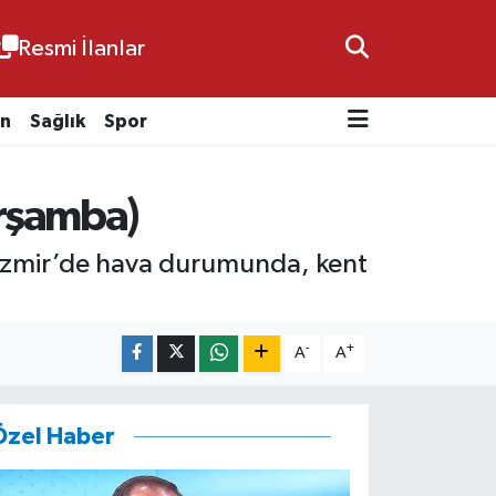
Resmi İlanlar
n
Sağlık
Spor
arşamba)
 İzmir’de hava durumunda, kent
-
+
A
A
Özel Haber