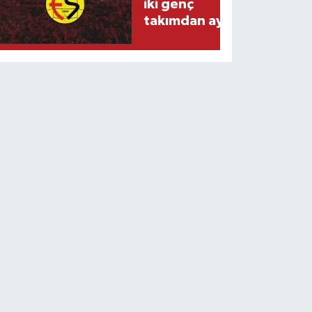
iki genç
takımdan ayrıldı