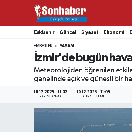
Dünya
Nöbetçi Eczaneler
Eskişehir
Güncel
Siyaset
Ekonomi
E
Eğitim
Hava Durumu
HABERLER
YAŞAM
Ekonomi
Namaz Vakitleri
İzmir'de bugün hava
Güncel
Trafik Durumu
Meteorolojiden öğrenilen etki
genelinde açık ve güneşli bir ha
Kültür & Sanat
Süper Lig Puan Durumu ve Fikstür
10.12.2025 - 11:03
10.12.2025 - 11:05
YAYINLANMA
GÜNCELLEME
Magazin
Tüm Manşetler
Resmi İlanlar
Son Dakika Haberleri
Sağlık
Haber Arşivi