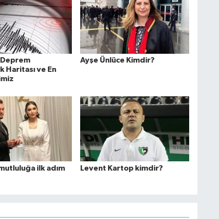
n Deprem
Ayşe Ünlüce Kimdir?
ık Haritası ve En
limiz
mutluluğa ilk adım
Levent Kartop kimdir?