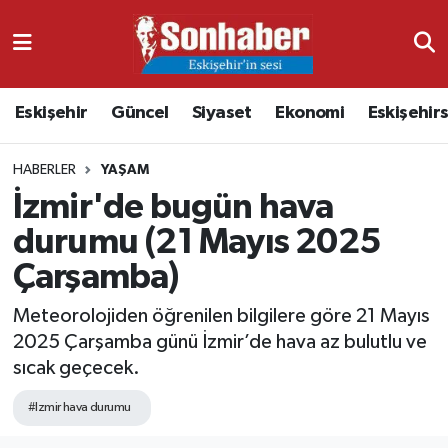
Dünya
Nöbetçi Eczaneler
Eskişehir
Güncel
Siyaset
Ekonomi
Eskişehir
Eğitim
Hava Durumu
HABERLER
YAŞAM
Ekonomi
Namaz Vakitleri
İzmir'de bugün hava
Güncel
Trafik Durumu
durumu (21 Mayıs 2025
Çarşamba)
Kültür & Sanat
Süper Lig Puan Durumu ve Fikstür
Meteorolojiden öğrenilen bilgilere göre 21 Mayıs
Magazin
Tüm Manşetler
2025 Çarşamba günü İzmir’de hava az bulutlu ve
sıcak geçecek.
Resmi İlanlar
Son Dakika Haberleri
#Izmir hava durumu
Sağlık
Haber Arşivi