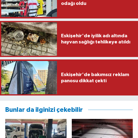
odağı oldu
Eskişehir'de iyilik adı altında
hayvan sağlığı tehlikeye atıldı
Eskişehir'de bakımsız reklam
panosu dikkat çekti
Bunlar da ilginizi çekebilir