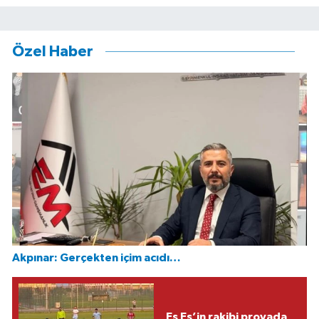
Özel Haber
Akpınar: Gerçekten içim acıdı…
Es Es’in rakibi provada