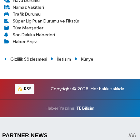
Hava Durumu
Namaz Vakitleri
Trafik Durumu
Süper Lig Puan Durumu ve Fikstür
Tüm Manşetler
Son Dakika Haberleri
Haber Arşivi
Gizlilik Sözleşmesi
İletişim
Künye
RSS
Copyright © 2026. Her hakkı saklıdır.
Haber Yazılımı:
TE Bilişim