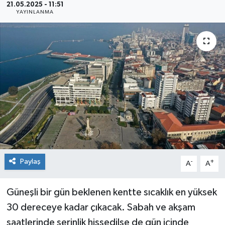
21.05.2025 - 11:51
YAYINLANMA
Siyaset
Spor
Paylaş
-
+
A
A
Güneşli bir gün beklenen kentte sıcaklık en yüksek
30 dereceye kadar çıkacak. Sabah ve akşam
saatlerinde serinlik hissedilse de gün içinde