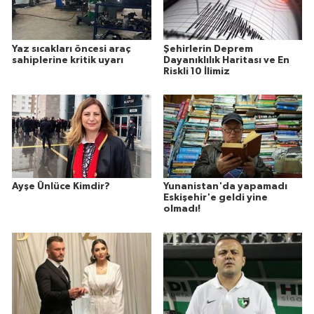
Yaz sıcakları öncesi araç
Şehirlerin Deprem
sahiplerine kritik uyarı
Dayanıklılık Haritası ve En
Riskli 10 İlimiz
Ayşe Ünlüce Kimdir?
Yunanistan'da yapamadı
Eskişehir'e geldi yine
olmadı!