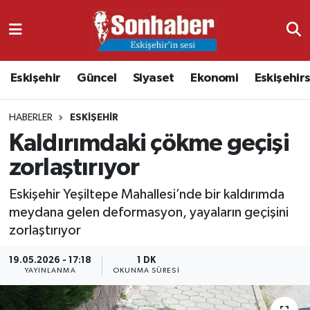
Dünya
Nöbetçi Eczaneler
Eskişehir
Güncel
Siyaset
Ekonomi
Eskişehir
Eğitim
Hava Durumu
HABERLER
ESKIŞEHIR
Ekonomi
Namaz Vakitleri
Kaldırımdaki çökme geçişi
Güncel
Trafik Durumu
zorlaştırıyor
Kültür & Sanat
Süper Lig Puan Durumu ve Fikstür
Eskişehir Yeşiltepe Mahallesi’nde bir kaldırımda
meydana gelen deformasyon, yayaların geçişini
Magazin
Tüm Manşetler
zorlaştırıyor
19.05.2026 - 17:18
1 DK
Resmi İlanlar
Son Dakika Haberleri
YAYINLANMA
OKUNMA SÜRESI
Sağlık
Haber Arşivi