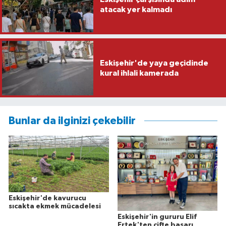
atacak yer kalmadı
Eskişehir'de yaya geçidinde
kural ihlali kamerada
Bunlar da ilginizi çekebilir
Eskişehir'de kavurucu
sıcakta ekmek mücadelesi
Eskişehir'in gururu Elif
Ertek'ten çifte başarı