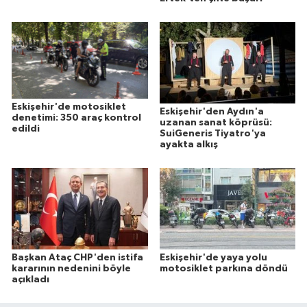
Eskişehir'de motosiklet
Eskişehir'den Aydın'a
denetimi: 350 araç kontrol
uzanan sanat köprüsü:
edildi
SuiGeneris Tiyatro'ya
ayakta alkış
Başkan Ataç CHP'den istifa
Eskişehir'de yaya yolu
kararının nedenini böyle
motosiklet parkına döndü
açıkladı