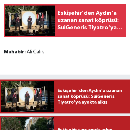
Eskişehir'den Aydın'a
uzanan sanat köprüsü:
SuiGeneris Tiyatro'ya
ayakta alkış
Muhabir:
Ali Çalık
Eskişehir'den Aydın'a uzanan
sanat köprüsü: SuiGeneris
Tiyatro'ya ayakta alkış
Eskişehir çarşısında adım