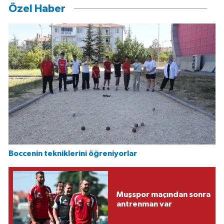
Özel Haber
Boccenin tekniklerini öğreniyorlar
Muşspor maçından sonra
antrenman var