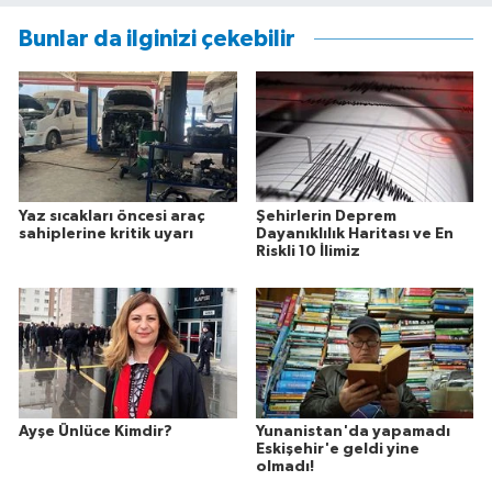
Bunlar da ilginizi çekebilir
Yaz sıcakları öncesi araç
Şehirlerin Deprem
sahiplerine kritik uyarı
Dayanıklılık Haritası ve En
Riskli 10 İlimiz
Ayşe Ünlüce Kimdir?
Yunanistan'da yapamadı
Eskişehir'e geldi yine
olmadı!