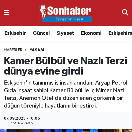
Dünya
Nöbetçi Eczaneler
Eskişehir
Güncel
Siyaset
Ekonomi
Eskişehir
Eğitim
Hava Durumu
HABERLER
YAŞAM
Ekonomi
Namaz Vakitleri
Kamer Bülbül ve Nazlı Terzi
Güncel
Trafik Durumu
dünya evine girdi
Kültür & Sanat
Süper Lig Puan Durumu ve Fikstür
Eskişehir'in tanınmış iş insanlarından, Aryap Petrol
Gıda İnşaat sahibi Kamer Bülbül ile İç Mimar Nazlı
Magazin
Tüm Manşetler
Terzi, Anemon Otel'de düzenlenen görkemli bir
düğün töreniyle hayatlarını birleştirdi.
Resmi İlanlar
Son Dakika Haberleri
07.09.2025 - 10:06
YAYINLANMA
Sağlık
Haber Arşivi