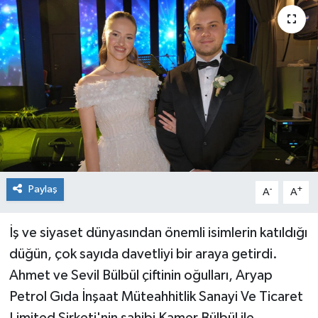
Siyaset
Spor
Paylaş
-
+
A
A
İş ve siyaset dünyasından önemli isimlerin katıldığı
düğün, çok sayıda davetliyi bir araya getirdi.
Ahmet ve Sevil Bülbül çiftinin oğulları, Aryap
Petrol Gıda İnşaat Müteahhitlik Sanayi Ve Ticaret
Limited Şirketi'nin sahibi Kamer Bülbül ile