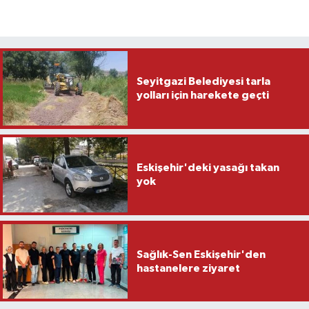
Seyitgazi Belediyesi tarla
yolları için harekete geçti
Eskişehir'deki yasağı takan
yok
Sağlık-Sen Eskişehir'den
hastanelere ziyaret