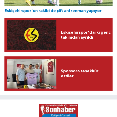
Eskişehirspor'un rakibi de çift antrenman yapıyor
Eskişehirspor'da iki genç
takımdan ayrıldı
Sponsora teşekkür
ettiler