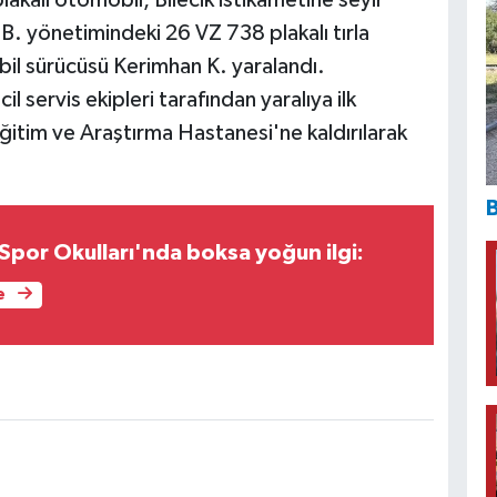
akalı otomobil, Bilecik istikametine seyir
B. yönetimindeki 26 VZ 738 plakalı tırla
bil sürücüsü Kerimhan K. yaralandı.
l servis ekipleri tarafından yaralıya ilk
ğitim ve Araştırma Hastanesi'ne kaldırılarak
B
 Spor Okulları'nda boksa yoğun ilgi:
e