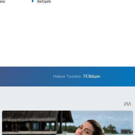
esi
İletişim
Haber Yazılımı:
TE Bilişim