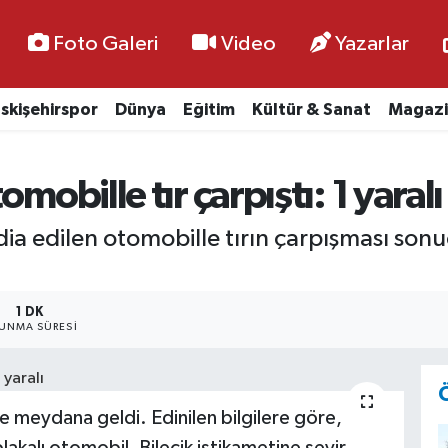
Foto Galeri
Video
Yazarlar
skişehirspor
Dünya
Eğitim
Kültür & Sanat
Magazi
mobille tır çarpıştı: 1 yaralı
iddia edilen otomobille tırın çarpışması so
1 DK
UNMA SÜRESI
de meydana geldi. Edinilen bilgilere göre,