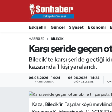
Dünya
Nöbetçi Eczaneler
Eskişehir
Güncel
Siyaset
Ekonomi
E
Eğitim
Hava Durumu
HABERLER
BILECIK
Ekonomi
Namaz Vakitleri
Karşı şeride geçen oto
Güncel
Trafik Durumu
Bilecik'te karşı şeride geçtiği 
kazasında 1 kişi yaralandı.
Kültür & Sanat
Süper Lig Puan Durumu ve Fikstür
06.06.2026 - 14:24
06.06.2026 - 14:24
YAYINLANMA
GÜNCELLEME
OK
Magazin
Tüm Manşetler
Resmi İlanlar
Son Dakika Haberleri
Kaza, Bilecik'in Taşçılar köyü mevkiin
Sağlık
Haber Arşivi