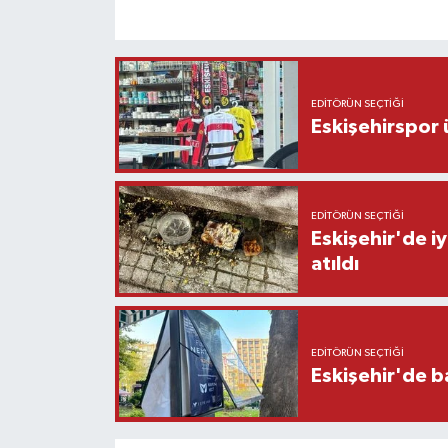
EDITÖRÜN SEÇTIĞI
Eskişehirspor ü
EDITÖRÜN SEÇTIĞI
Eskişehir'de iy
atıldı
EDITÖRÜN SEÇTIĞI
Eskişehir'de b