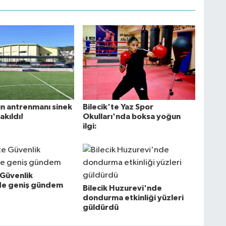
Bilecik'te Yaz Spor
ın antrenmanı sinek
Okulları'nda boksa yoğun
takıldı!
ilgi:
 Güvenlik
de geniş gündem
Bilecik Huzurevi'nde
dondurma etkinliği yüzleri
güldürdü