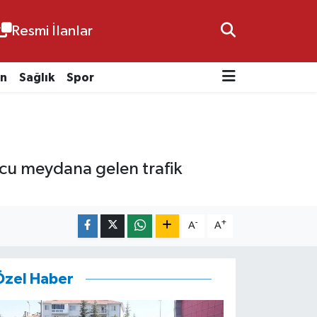
Resmi İlanlar
n
Sağlık
Spor
nucu meydana gelen trafik
-
+
A
A
Özel Haber