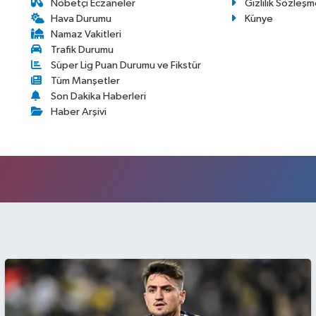
Nöbetçi Eczaneler
Gizlilik Sözleşm
Hava Durumu
Künye
Namaz Vakitleri
Trafik Durumu
Süper Lig Puan Durumu ve Fikstür
Tüm Manşetler
Son Dakika Haberleri
Haber Arşivi