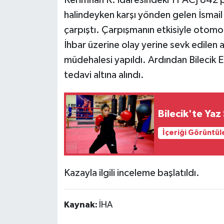
Kerimhan K. idaresindeki 11 ACJ 842 pl
halindeyken karşı yönden gelen İsmail 
Siyaset
çarpıştı. Çarpışmanın etkisiyle otomo
Spor
İhbar üzerine olay yerine sevk edilen aci
müdehalesi yapıldı. Ardından Bilecik E
tedavi altına alındı.
Bilecik'te Yaz
İçeriği Görüntül
Kazayla ilgili inceleme başlatıldı.
Kaynak:
İHA