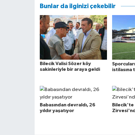
Bunlar da ilginizi çekebilir
Bilecik Valisi Sözer köy
Sporcular
sakinleriyle bir araya geldi
istilasına 
Babasından devraldı, 26
Bilecik'te
yıldır yaşatıyor
Zirvesi'n