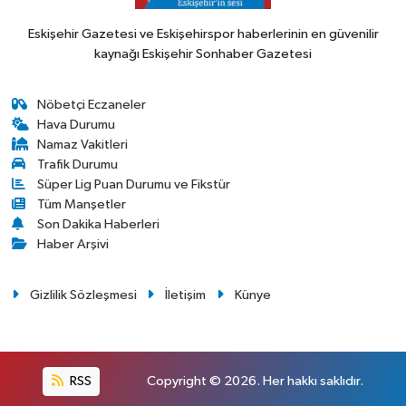
Eskişehir Gazetesi ve Eskişehirspor haberlerinin en güvenilir
kaynağı Eskişehir Sonhaber Gazetesi
Nöbetçi Eczaneler
Hava Durumu
Namaz Vakitleri
Trafik Durumu
Süper Lig Puan Durumu ve Fikstür
Tüm Manşetler
Son Dakika Haberleri
Haber Arşivi
Gizlilik Sözleşmesi
İletişim
Künye
RSS
Copyright © 2026. Her hakkı saklıdır.