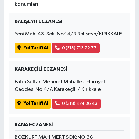
konumları
BALIŞEYH ECZANESİ
Yeni Mah. 43. Sok. No:14/B Balışeyh/KIRIKKALE
Yol Tarifi Al
0 (318) 713 72 77
KARAKEÇİLİ ECZANESİ
Fatih Sultan Mehmet Mahallesi Hürriyet
Caddesi No:4/A Karakeçili / Kırıkkale
Yol Tarifi Al
0 (318) 474 36 43
RANA ECZANESİ
BOZKURT MAH.MERT SOK:NO:36