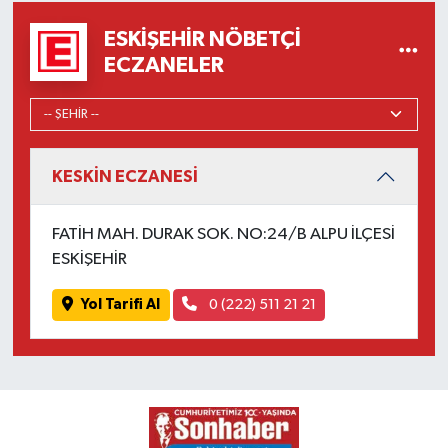
ESKIŞEHIR NÖBETÇI
ECZANELER
KESKİN ECZANESİ
FATİH MAH. DURAK SOK. NO:24/B ALPU İLÇESİ
ESKİŞEHİR
Yol Tarifi Al
0 (222) 511 21 21