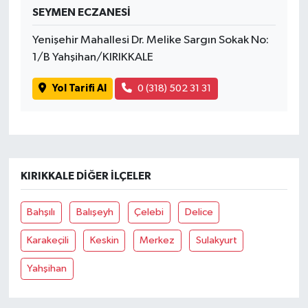
SEYMEN ECZANESİ
Yenişehir Mahallesi Dr. Melike Sargın Sokak No:
1/B Yahşihan/KIRIKKALE
Yol Tarifi Al
0 (318) 502 31 31
KIRIKKALE DIĞER İLÇELER
Bahşılı
Balışeyh
Çelebi
Delice
Karakeçili
Keskin
Merkez
Sulakyurt
Yahşihan