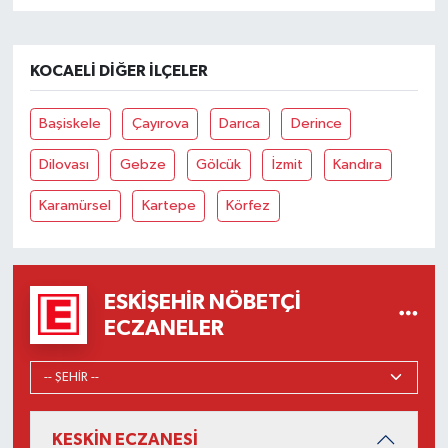
KOCAELI DIĞER İLÇELER
Başiskele
Çayırova
Darıca
Derince
Dilovası
Gebze
Gölcük
İzmit
Kandıra
Karamürsel
Kartepe
Körfez
ESKIŞEHIR NÖBETÇI
ECZANELER
KESKİN ECZANESİ