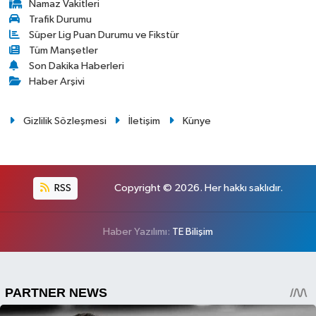
Namaz Vakitleri
Trafik Durumu
Süper Lig Puan Durumu ve Fikstür
Tüm Manşetler
Son Dakika Haberleri
Haber Arşivi
Gizlilik Sözleşmesi
İletişim
Künye
RSS
Copyright © 2026. Her hakkı saklıdır.
Haber Yazılımı:
TE Bilişim