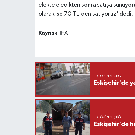
elekte eledikten sonra satışa sunuyor
olarak ise 70 TL'den satıyoruz' dedi.
Kaynak:
İHA
EDITÖRÜN SEÇTIĞI
Eskişehir'de y
EDITÖRÜN SEÇTIĞI
Eskişehir'de h