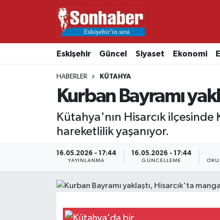
Dünya
Nöbetçi Eczaneler
Eskişehir
Güncel
Siyaset
Ekonomi
E
Eğitim
Hava Durumu
HABERLER
KÜTAHYA
Ekonomi
Namaz Vakitleri
Kurban Bayramı yakla
Güncel
Trafik Durumu
Kütahya'nın Hisarcık ilçesinde
hareketlilik yaşanıyor.
Kültür & Sanat
Süper Lig Puan Durumu ve Fikstür
16.05.2026 - 17:44
16.05.2026 - 17:44
YAYINLANMA
GÜNCELLEME
OKU
Magazin
Tüm Manşetler
Resmi İlanlar
Son Dakika Haberleri
Sağlık
Haber Arşivi