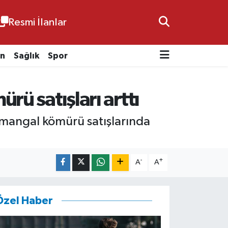
Resmi İlanlar
n
Sağlık
Spor
rü satışları arttı
e mangal kömürü satışlarında
-
+
A
A
Özel Haber