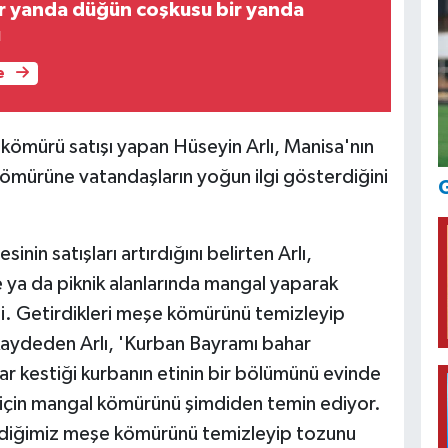
r yanda düğün coşkusu bir yanda
ı
e
 kömürü satışı yapan Hüseyin Arlı, Manisa'nın
ömürüne vatandaşların yoğun ilgi gösterdiğini
G
n satışları artırdığını belirten Arlı,
e ya da piknik alanlarında mangal yaparak
ti. Getirdikleri meşe kömürünü temizleyip
 kaydeden Arlı, 'Kurban Bayramı bahar
ar kestiği kurbanın etinin bir bölümünü evinde
 için mangal kömürünü şimdiden temin ediyor.
rdiğimiz meşe kömürünü temizleyip tozunu