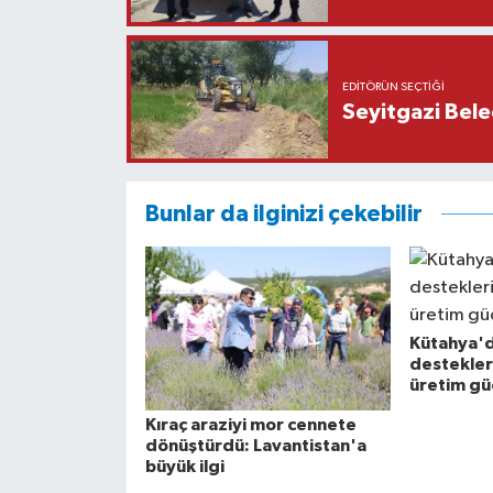
EDITÖRÜN SEÇTIĞI
Seyitgazi Beled
Bunlar da ilginizi çekebilir
Kütahya'
destekler
üretim gü
Kıraç araziyi mor cennete
dönüştürdü: Lavantistan'a
büyük ilgi