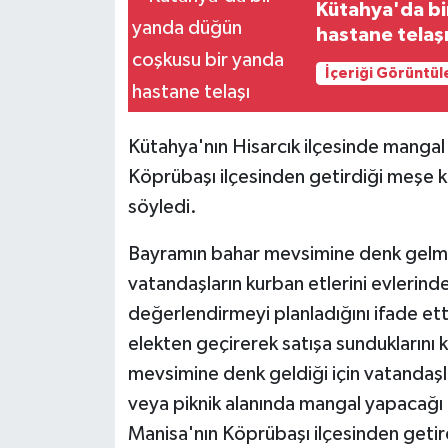
Kütahya'da bi
hastane telaş
Siyaset
İçeriği Görüntül
Spor
Kütahya'nın Hisarcık ilçesinde mangal
Köprübaşı ilçesinden getirdiği meşe k
söyledi.
Bayramın bahar mevsimine denk gelmesini
vatandaşların kurban etlerini evlerind
değerlendirmeyi planladığını ifade et
elekten geçirerek satışa sunduklarını
mevsimine denk geldiği için vatandaşl
veya piknik alanında mangal yapacağı
Manisa'nın Köprübaşı ilçesinden geti