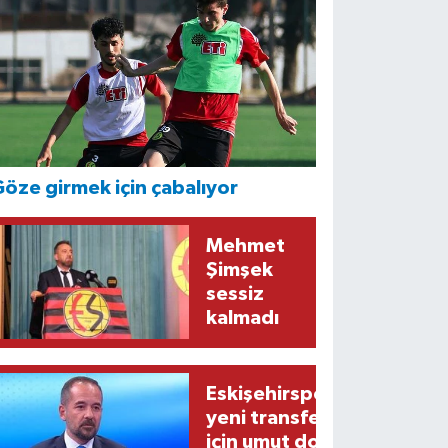
öze girmek için çabalıyor
Mehmet
Şimşek
sessiz
kalmadı
Eskişehirspor’un
yeni transferi
için umut dolu