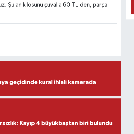
uz. Şu an kilosunu çuvalla 60 TL'den, parça
aya geçidinde kural ihlali kamerada
ırsızlık: Kayıp 4 büyükbaştan biri bulundu