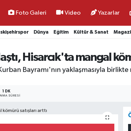
Foto Galeri
Video
Yazarlar
skişehirspor
Dünya
Eğitim
Kültür & Sanat
Magazi
ştı, Hisarcık'ta mangal kömü
 Kurban Bayramı'nın yaklaşmasıyla birlikt
1 DK
NMA SÜRESI