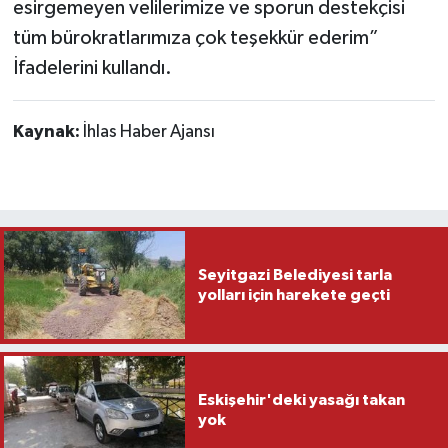
esirgemeyen velilerimize ve sporun destekçisi
tüm bürokratlarımıza çok teşekkür ederim”
İfadelerini kullandı.
Kaynak:
İhlas Haber Ajansı
Seyitgazi Belediyesi tarla
yolları için harekete geçti
Eskişehir'deki yasağı takan
yok