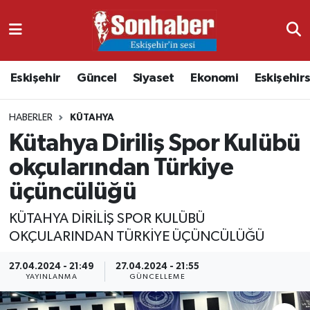
Dünya
Nöbetçi Eczaneler
Eskişehir
Güncel
Siyaset
Ekonomi
Eskişehir
Eğitim
Hava Durumu
HABERLER
KÜTAHYA
Ekonomi
Namaz Vakitleri
Kütahya Diriliş Spor Kulübü
Güncel
Trafik Durumu
okçularından Türkiye
üçüncülüğü
Kültür & Sanat
Süper Lig Puan Durumu ve Fikstür
KÜTAHYA DİRİLİŞ SPOR KULÜBÜ
Magazin
Tüm Manşetler
OKÇULARINDAN TÜRKİYE ÜÇÜNCÜLÜĞÜ
Resmi İlanlar
Son Dakika Haberleri
27.04.2024 - 21:49
27.04.2024 - 21:55
YAYINLANMA
GÜNCELLEME
Sağlık
Haber Arşivi