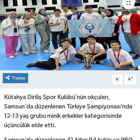
Siyaset
Spor
Paylaş
-
+
A
A
Kütahya Diriliş Spor Kulübü’nün okçuları,
Samsun’da düzenlenen Türkiye Şampiyonası’nda
12-13 yaş grubu minik erkekler kategorisinde
üçüncülük elde etti.
Samsun’da düzenlenen 41 ilden 94 kulüp ve 960