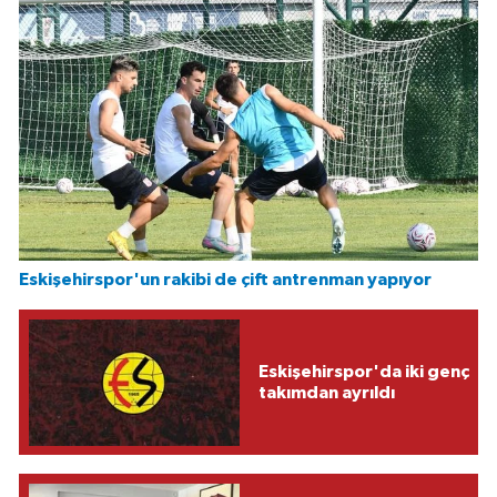
Eskişehirspor'un rakibi de çift antrenman yapıyor
Eskişehirspor'da iki genç
takımdan ayrıldı