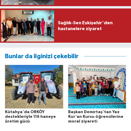
Sağlık-Sen Eskişehir'den
hastanelere ziyaret
Bunlar da ilginizi çekebilir
Kütahya'da ORKÖY
Başkan Demirtaş'tan Yaz
destekleriyle 116 haneye
Kur'an Kursu öğrencilerine
üretim gücü
moral ziyareti