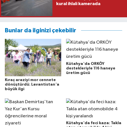
kural ihlali kamerada
Bunlar da ilginizi çekebilir
Kütahya'da ORKÖY
destekleriyle 116 haneye
üretim gücü
Kıraç araziyi mor cennete
dönüştürdü: Lavantistan'a
büyük ilgi
Kütahya'da feci kaza: Takla