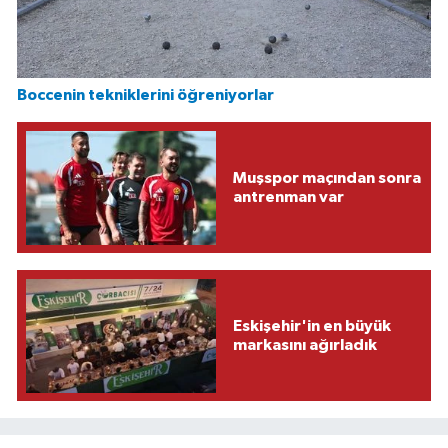
Boccenin tekniklerini öğreniyorlar
Muşspor maçından sonra
antrenman var
Eskişehir'in en büyük
markasını ağırladık