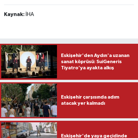
Kaynak:
İHA
Eskişehir'den Aydın'a uzanan
sanat köprüsü: SuiGeneris
Tiyatro'ya ayakta alkış
Eskişehir çarşısında adım
atacak yer kalmadı
Eskişehir'de yaya geçidinde