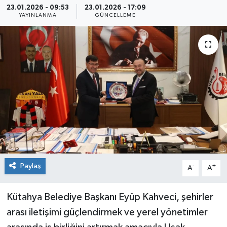
23.01.2026 - 09:53
23.01.2026 - 17:09
YAYINLANMA
GÜNCELLEME
Siyaset
Spor
Paylaş
-
+
A
A
Kütahya Belediye Başkanı Eyüp Kahveci, şehirler
arası iletişimi güçlendirmek ve yerel yönetimler