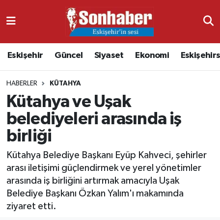
Dünya
Nöbetçi Eczaneler
Eskişehir
Güncel
Siyaset
Ekonomi
Eskişehir
Eğitim
Hava Durumu
HABERLER
KÜTAHYA
Ekonomi
Namaz Vakitleri
Kütahya ve Uşak
Güncel
Trafik Durumu
belediyeleri arasında iş
birliği
Kültür & Sanat
Süper Lig Puan Durumu ve Fikstür
Kütahya Belediye Başkanı Eyüp Kahveci, şehirler
Magazin
Tüm Manşetler
arası iletişimi güçlendirmek ve yerel yönetimler
arasında iş birliğini artırmak amacıyla Uşak
Resmi İlanlar
Son Dakika Haberleri
Belediye Başkanı Özkan Yalım'ı makamında
ziyaret etti.
Sağlık
Haber Arşivi