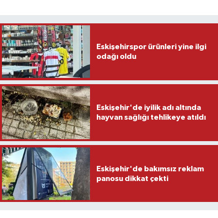
Eskişehirspor ürünleri yine ilgi
odağı oldu
Eskişehir'de iyilik adı altında
hayvan sağlığı tehlikeye atıldı
Eskişehir'de bakımsız reklam
panosu dikkat çekti