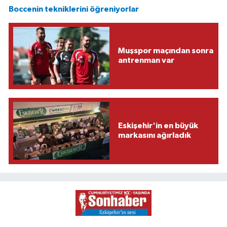
Boccenin tekniklerini öğreniyorlar
Muşspor maçından sonra
antrenman var
Eskişehir'in en büyük
markasını ağırladık