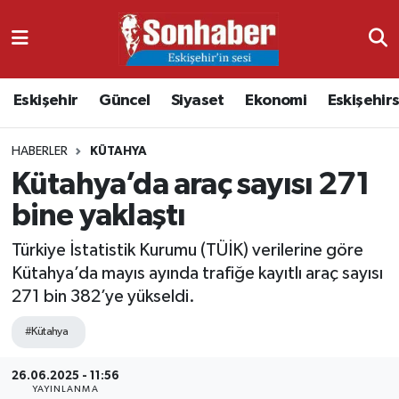
Dünya
Nöbetçi Eczaneler
Eskişehir
Güncel
Siyaset
Ekonomi
Eskişehir
Eğitim
Hava Durumu
HABERLER
KÜTAHYA
Ekonomi
Namaz Vakitleri
Kütahya’da araç sayısı 271
Güncel
Trafik Durumu
bine yaklaştı
Kültür & Sanat
Süper Lig Puan Durumu ve Fikstür
Türkiye İstatistik Kurumu (TÜİK) verilerine göre
Kütahya’da mayıs ayında trafiğe kayıtlı araç sayısı
Magazin
Tüm Manşetler
271 bin 382’ye yükseldi.
#Kütahya
Resmi İlanlar
Son Dakika Haberleri
26.06.2025 - 11:56
Sağlık
Haber Arşivi
YAYINLANMA