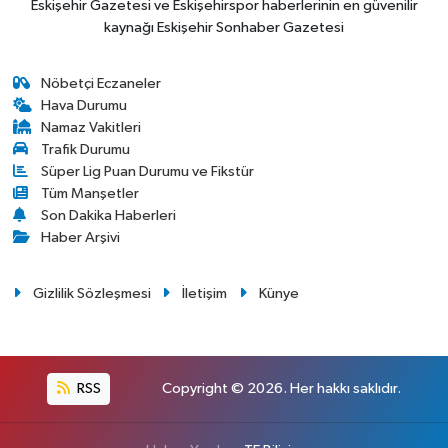
Eskişehir Gazetesi ve Eskişehirspor haberlerinin en güvenilir
kaynağı Eskişehir Sonhaber Gazetesi
Nöbetçi Eczaneler
Hava Durumu
Namaz Vakitleri
Trafik Durumu
Süper Lig Puan Durumu ve Fikstür
Tüm Manşetler
Son Dakika Haberleri
Haber Arşivi
Gizlilik Sözleşmesi
İletişim
Künye
RSS
Copyright © 2026. Her hakkı saklıdır.