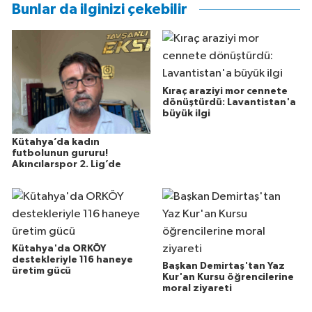
Bunlar da ilginizi çekebilir
Kıraç araziyi mor cennete
dönüştürdü: Lavantistan'a
büyük ilgi
Kütahya’da kadın
futbolunun gururu!
Akıncılarspor 2. Lig’de
Kütahya'da ORKÖY
destekleriyle 116 haneye
Başkan Demirtaş'tan Yaz
üretim gücü
Kur'an Kursu öğrencilerine
moral ziyareti