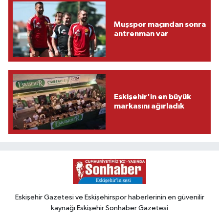
Muşspor maçından sonra
antrenman var
Eskişehir'in en büyük
markasını ağırladık
Eskişehir Gazetesi ve Eskişehirspor haberlerinin en güvenilir
kaynağı Eskişehir Sonhaber Gazetesi