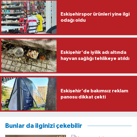
Eskişehirspor ürünleri yine ilgi
odağı oldu
Eskişehir'de iyilik adı altında
hayvan sağlığı tehlikeye atıldı
Eskişehir'de bakımsız reklam
panosu dikkat çekti
Bunlar da ilginizi çekebilir