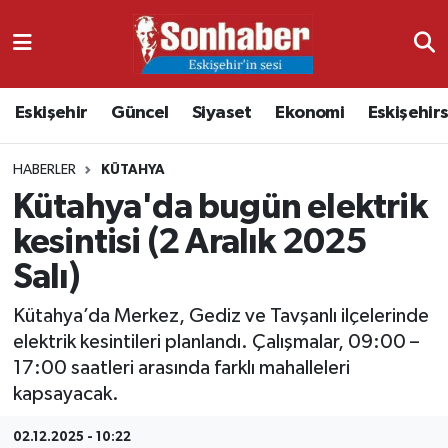
Dünya
Nöbetçi Eczaneler
Eskişehir
Güncel
Siyaset
Ekonomi
Eskişehir
Eğitim
Hava Durumu
HABERLER
KÜTAHYA
Ekonomi
Namaz Vakitleri
Kütahya'da bugün elektrik
Güncel
Trafik Durumu
kesintisi (2 Aralık 2025
Salı)
Kültür & Sanat
Süper Lig Puan Durumu ve Fikstür
Kütahya’da Merkez, Gediz ve Tavşanlı ilçelerinde
Magazin
Tüm Manşetler
elektrik kesintileri planlandı. Çalışmalar, 09:00 –
17:00 saatleri arasında farklı mahalleleri
Resmi İlanlar
Son Dakika Haberleri
kapsayacak.
Sağlık
Haber Arşivi
02.12.2025 - 10:22