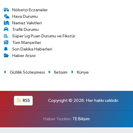
Nöbetçi Eczaneler
Hava Durumu
Namaz Vakitleri
Trafik Durumu
Süper Lig Puan Durumu ve Fikstür
Tüm Manşetler
Son Dakika Haberleri
Haber Arşivi
Gizlilik Sözleşmesi
İletişim
Künye
RSS
Copyright © 2026. Her hakkı saklıdır.
Haber Yazılımı:
TE Bilişim