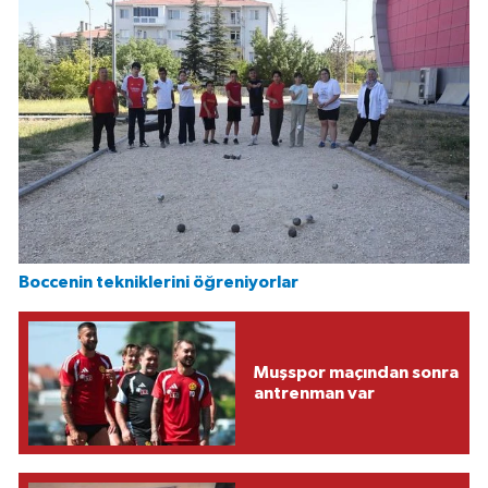
Boccenin tekniklerini öğreniyorlar
Muşspor maçından sonra
antrenman var