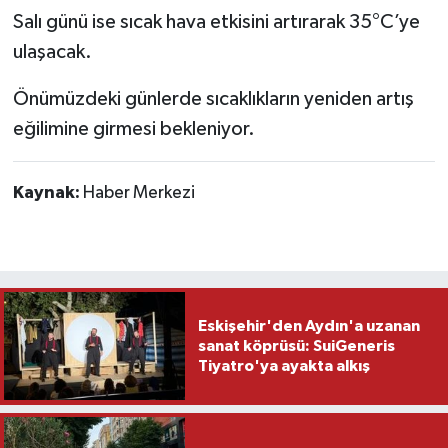
Salı günü ise sıcak hava etkisini artırarak 35°C’ye
ulaşacak.
Önümüzdeki günlerde sıcaklıkların yeniden artış
eğilimine girmesi bekleniyor.
Kaynak:
Haber Merkezi
Eskişehir'den Aydın'a uzanan
sanat köprüsü: SuiGeneris
Tiyatro'ya ayakta alkış