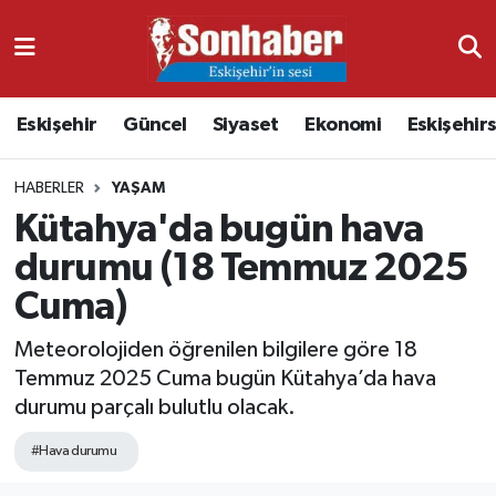
Dünya
Nöbetçi Eczaneler
Eskişehir
Güncel
Siyaset
Ekonomi
Eskişehir
Eğitim
Hava Durumu
HABERLER
YAŞAM
Ekonomi
Namaz Vakitleri
Kütahya'da bugün hava
Güncel
Trafik Durumu
durumu (18 Temmuz 2025
Cuma)
Kültür & Sanat
Süper Lig Puan Durumu ve Fikstür
Meteorolojiden öğrenilen bilgilere göre 18
Magazin
Tüm Manşetler
Temmuz 2025 Cuma bugün Kütahya’da hava
durumu parçalı bulutlu olacak.
Resmi İlanlar
Son Dakika Haberleri
#Hava durumu
Sağlık
Haber Arşivi