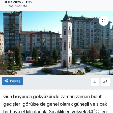
18.07.2025 - 11:29
YAYINLANMA
Siyaset
Spor
Paylaş
-
+
A
A
Gün boyunca gökyüzünde zaman zaman bulut
geçişleri görülse de genel olarak güneşli ve sıcak
bir hava etkili olacak. Sıcaklık en yüksek 34°C, en