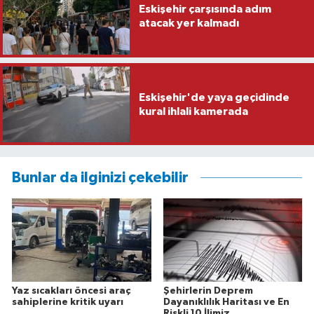
Eskişehir çarşısında adım
atacak yer kalmadı
Eskişehir'de yaya geçidinde
kural ihlali kamerada
Bunlar da ilginizi çekebilir
Yaz sıcakları öncesi araç
Şehirlerin Deprem
sahiplerine kritik uyarı
Dayanıklılık Haritası ve En
Riskli 10 İlimiz