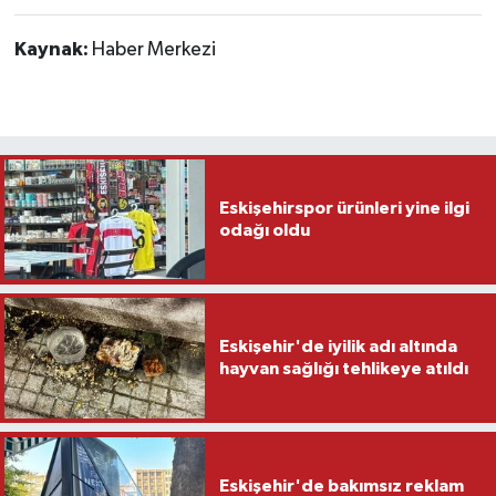
Kaynak:
Haber Merkezi
Eskişehirspor ürünleri yine ilgi
odağı oldu
Eskişehir'de iyilik adı altında
hayvan sağlığı tehlikeye atıldı
Eskişehir'de bakımsız reklam