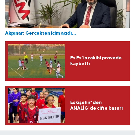
Akpınar: Gerçekten içim acıdı…
Es Es’in rakibi provada
kaybetti
Eskişehir'den
ANALİG'de çifte başarı