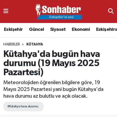
Dünya
Nöbetçi Eczaneler
Eskişehir
Güncel
Siyaset
Ekonomi
Eskişehir
Eğitim
Hava Durumu
HABERLER
KÜTAHYA
Ekonomi
Namaz Vakitleri
Kütahya'da bugün hava
Güncel
Trafik Durumu
durumu (19 Mayıs 2025
Pazartesi)
Kültür & Sanat
Süper Lig Puan Durumu ve Fikstür
Meteorolojiden öğrenilen bilgilere göre, 19
Magazin
Tüm Manşetler
Mayıs 2025 Pazartesi yani bugün Kütahya'da
hava durumu az bulutlu ve açık olacak.
Resmi İlanlar
Son Dakika Haberleri
#Kütahya hava durumu
Sağlık
Haber Arşivi