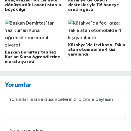
Kıraç araziyi mor cennete
Kütahya'da ORKÖY
dönüştürdü: Lavantistan'a
destekleriyle 116 haneye
büyük ilgi
üretim gücü
Kütahya'da feci kaza: Takla
atan otomobilde 4 kişi
Başkan Demirtaş'tan Yaz
yaralandı
Kur'an Kursu öğrencilerine
moral ziyareti
Yorumlar