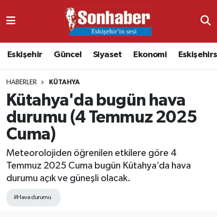
Dünya
Nöbetçi Eczaneler
Eskişehir
Güncel
Siyaset
Ekonomi
Eskişehir
Eğitim
Hava Durumu
HABERLER
KÜTAHYA
Ekonomi
Namaz Vakitleri
Kütahya'da bugün hava
Güncel
Trafik Durumu
durumu (4 Temmuz 2025
Cuma)
Kültür & Sanat
Süper Lig Puan Durumu ve Fikstür
Meteorolojiden öğrenilen etkilere göre 4
Magazin
Tüm Manşetler
Temmuz 2025 Cuma bugün Kütahya’da hava
durumu açık ve güneşli olacak.
Resmi İlanlar
Son Dakika Haberleri
#Hava durumu
Sağlık
Haber Arşivi