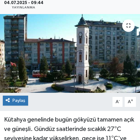
04.07.2025 - 09:44
YAYINLANMA
Siyaset
Spor
Paylaş
-
+
A
A
Kütahya genelinde bugün gökyüzü tamamen açık
ve güneşli. Gündüz saatlerinde sıcaklık 27°C
seviyesine kadar yükselirken, gece ise 11°C'ye