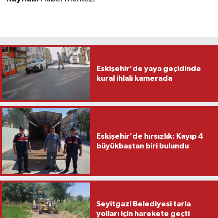
Eskişehir'de yaya geçidinde
kural ihlali kamerada
Eskişehir'de hırsızlık: Kayıp 4
büyükbaştan biri bulundu
Seyitgazi Belediyesi tarla
yolları için harekete geçti