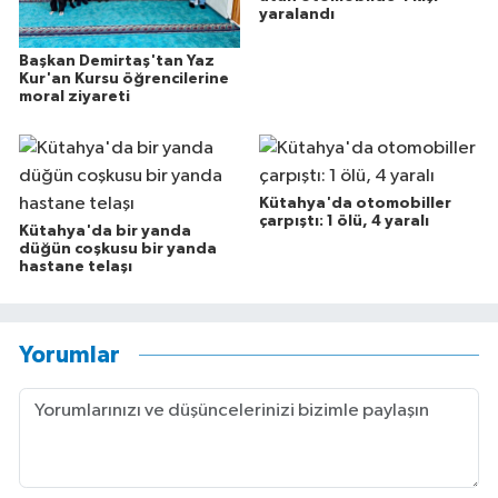
yaralandı
Başkan Demirtaş'tan Yaz
Kur'an Kursu öğrencilerine
moral ziyareti
Kütahya'da otomobiller
çarpıştı: 1 ölü, 4 yaralı
Kütahya'da bir yanda
düğün coşkusu bir yanda
hastane telaşı
Yorumlar