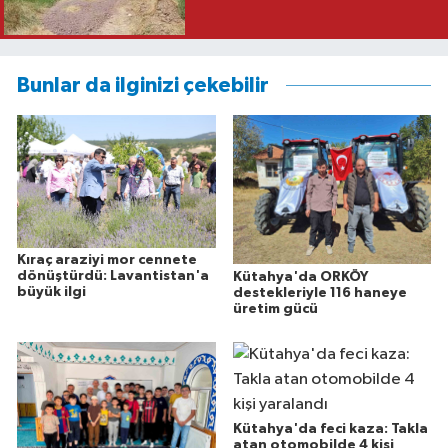
Bunlar da ilginizi çekebilir
Kıraç araziyi mor cennete
dönüştürdü: Lavantistan'a
Kütahya'da ORKÖY
büyük ilgi
destekleriyle 116 haneye
üretim gücü
Kütahya'da feci kaza: Takla
atan otomobilde 4 kişi