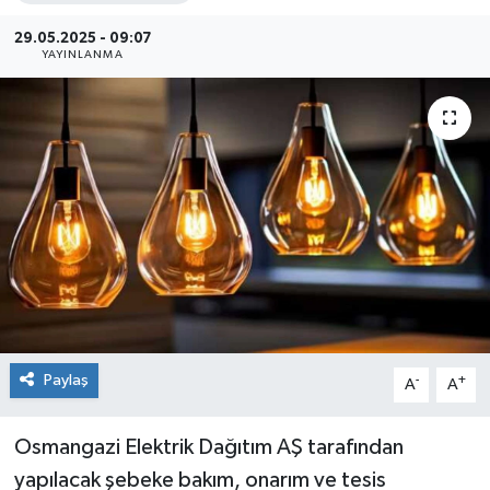
Siyaset
29.05.2025 - 09:07
YAYINLANMA
Spor
Paylaş
-
+
A
A
Osmangazi Elektrik Dağıtım AŞ tarafından
yapılacak şebeke bakım, onarım ve tesis