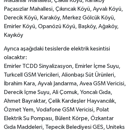
Madanlar Mahallesi, Çakıllı Köyü, Karlıköy
Paçasızlar Mahallesi, Çıkırıcak Köyü, Ayvalı Köyü,
Derecik Köyü, Karaköy, Merkez Gölcük Köyü,
Emirler Köyü, Opanözü Köyü, Başköy, Ağaköy,
Kayıköy
Ayrıca aşağıdaki tesislerde elektrik kesintisi
olacaktır:
Emirler TCDD Sinyalizasyon, Emirler İçme Suyu,
Turkcell GSM Vericileri, Alionbaşı Süt Ürünleri,
İbrahim Kara, Ayvalı Jandarma, Avea GSM Vericisi,
Derecik İçme Suyu, Ali Çomuk, Yoncalı Gıda,
Ahmet Bayraktar, Çelik Kardeşler Hayvancılık,
Özmet Yem, Vodafone GSM Vericisi, Polat
Elektrik Su Pompası, Bülent Körpe, Özkantar
Gıda Maddeleri, Tepecik Belediyesi GES, Uniteks