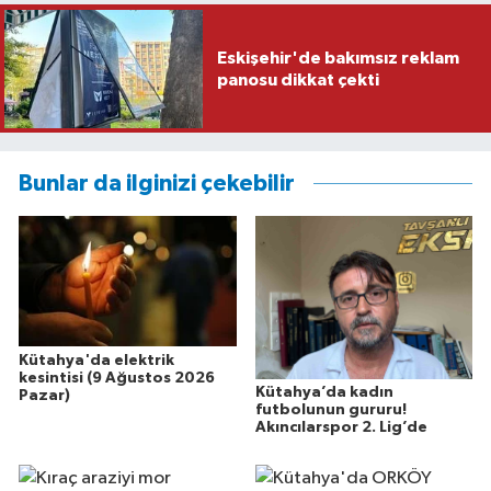
Eskişehir'de bakımsız reklam
panosu dikkat çekti
Bunlar da ilginizi çekebilir
Kütahya'da elektrik
kesintisi (9 Ağustos 2026
Kütahya’da kadın
Pazar)
futbolunun gururu!
Akıncılarspor 2. Lig’de