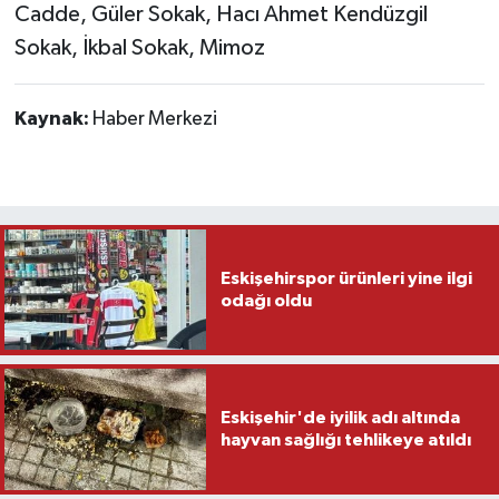
Cadde, Güler Sokak, Hacı Ahmet Kendüzgil
Sokak, İkbal Sokak, Mimoz
Kaynak:
Haber Merkezi
Eskişehirspor ürünleri yine ilgi
odağı oldu
Eskişehir'de iyilik adı altında
hayvan sağlığı tehlikeye atıldı