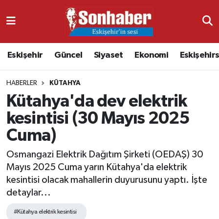
Dünya
Nöbetçi Eczaneler
Eskişehir
Güncel
Siyaset
Ekonomi
Eskişehir
Eğitim
Hava Durumu
HABERLER
KÜTAHYA
Ekonomi
Namaz Vakitleri
Kütahya'da dev elektrik
Güncel
Trafik Durumu
kesintisi (30 Mayıs 2025
Cuma)
Kültür & Sanat
Süper Lig Puan Durumu ve Fikstür
Osmangazi Elektrik Dağıtım Şirketi (OEDAŞ) 30
Magazin
Tüm Manşetler
Mayıs 2025 Cuma yarın Kütahya'da elektrik
kesintisi olacak mahallerin duyurusunu yaptı. İşte
Resmi İlanlar
Son Dakika Haberleri
detaylar...
Sağlık
Haber Arşivi
#Kütahya elektrik kesintisi