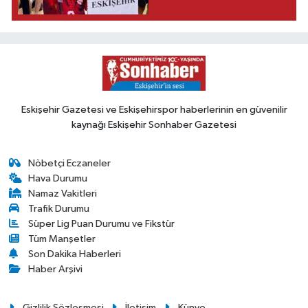
Eskişehir Gazetesi ve Eskişehirspor haberlerinin en güvenilir
kaynağı Eskişehir Sonhaber Gazetesi
Nöbetçi Eczaneler
Hava Durumu
Namaz Vakitleri
Trafik Durumu
Süper Lig Puan Durumu ve Fikstür
Tüm Manşetler
Son Dakika Haberleri
Haber Arşivi
Gizlilik Sözleşmesi
İletişim
Künye