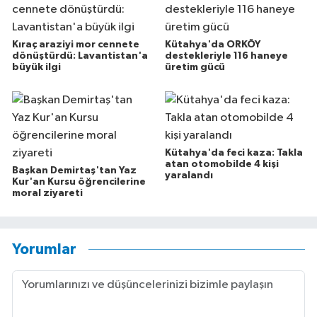
Kıraç araziyi mor cennete
Kütahya'da ORKÖY
dönüştürdü: Lavantistan'a
destekleriyle 116 haneye
büyük ilgi
üretim gücü
Kütahya'da feci kaza: Takla
atan otomobilde 4 kişi
Başkan Demirtaş'tan Yaz
yaralandı
Kur'an Kursu öğrencilerine
moral ziyareti
Yorumlar