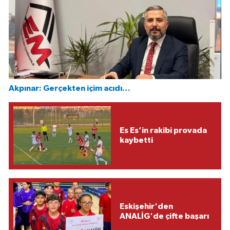
Akpınar: Gerçekten içim acıdı…
Es Es’in rakibi provada
kaybetti
Eskişehir'den
ANALİG'de çifte başarı