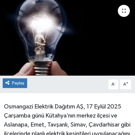
Siyaset
Spor
Paylaş
-
+
A
A
Osmangazi Elektrik Dağıtım AŞ, 17 Eylül 2025
Çarşamba günü Kütahya’nın merkez ilçesi ve
Aslanapa, Emet, Tavşanlı, Simav, Çavdarhisar gibi
ilçelerinde planlı elektrik kesintileri uygulanacağını