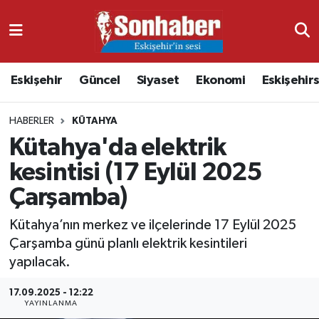
Dünya
Nöbetçi Eczaneler
Eskişehir
Güncel
Siyaset
Ekonomi
Eskişehir
Eğitim
Hava Durumu
HABERLER
KÜTAHYA
Ekonomi
Namaz Vakitleri
Kütahya'da elektrik
Güncel
Trafik Durumu
kesintisi (17 Eylül 2025
Çarşamba)
Kültür & Sanat
Süper Lig Puan Durumu ve Fikstür
Kütahya’nın merkez ve ilçelerinde 17 Eylül 2025
Magazin
Tüm Manşetler
Çarşamba günü planlı elektrik kesintileri
yapılacak.
Resmi İlanlar
Son Dakika Haberleri
17.09.2025 - 12:22
YAYINLANMA
Sağlık
Haber Arşivi