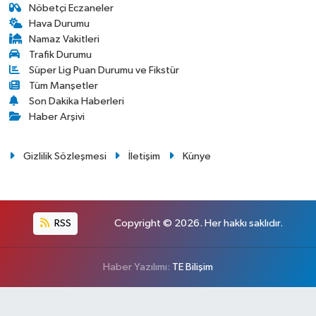
Nöbetçi Eczaneler
Hava Durumu
Namaz Vakitleri
Trafik Durumu
Süper Lig Puan Durumu ve Fikstür
Tüm Manşetler
Son Dakika Haberleri
Haber Arşivi
Gizlilik Sözleşmesi
İletişim
Künye
RSS
Copyright © 2026. Her hakkı saklıdır.
Haber Yazılımı:
TE Bilişim