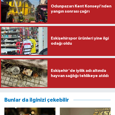
Odunpazarı Kent Konseyi’nden
yangın sonrası çağrı
Eskişehirspor ürünleri yine ilgi
odağı oldu
Eskişehir'de iyilik adı altında
hayvan sağlığı tehlikeye atıldı
Bunlar da ilginizi çekebilir