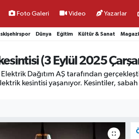
Foto Galeri
Video
Yazarlar
skişehirspor
Dünya
Eğitim
Kültür & Sanat
Magazi
kesintisi (3 Eylül 2025 Çarş
ektrik Dağıtım AŞ tarafından gerçekleşti
lektrik kesintisi yaşanıyor. Kesintiler, sab