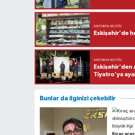
EDITÖRÜN SEÇTIĞI
Eskişehir'de h
EDITÖRÜN SEÇTIĞI
Eskişehir'den 
Tiyatro'ya aya
Bunlar da ilginizi çekebilir
Kıraç ara