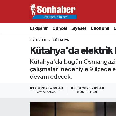
Dünya
Nöbetçi Eczaneler
Eskişehir
Güncel
Siyaset
Ekonomi
E
Eğitim
Hava Durumu
HABERLER
KÜTAHYA
Ekonomi
Namaz Vakitleri
Kütahya'da elektrik 
Güncel
Trafik Durumu
Kütahya'da bugün Osmangazi El
çalışmaları nedeniyle 9 ilçede e
Kültür & Sanat
Süper Lig Puan Durumu ve Fikstür
devam edecek.
Magazin
Tüm Manşetler
03.09.2025 - 09:48
03.09.2025 - 09:48
YAYINLANMA
GÜNCELLEME
Resmi İlanlar
Son Dakika Haberleri
Sağlık
Haber Arşivi