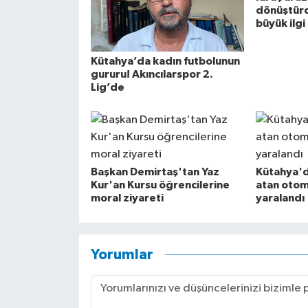
dönüştürd
büyük ilgi
Kütahya’da kadın futbolunun
gururu! Akıncılarspor 2.
Lig’de
Başkan Demirtaş'tan Yaz
Kütahya'da
Kur'an Kursu öğrencilerine
atan otom
moral ziyareti
yaralandı
Yorumlar