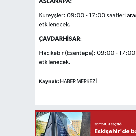
ASLANAPA:
Kureyşler: 09:00 - 17:00 saatleri ar
etkilenecek.
ÇAVDARHİSAR:
Hacıkebir (Esentepe): 09:00 - 17:00 
etkilenecek.
Kaynak:
HABER MERKEZİ
EDITÖRÜN SEÇTIĞI
Eskişehir'de b