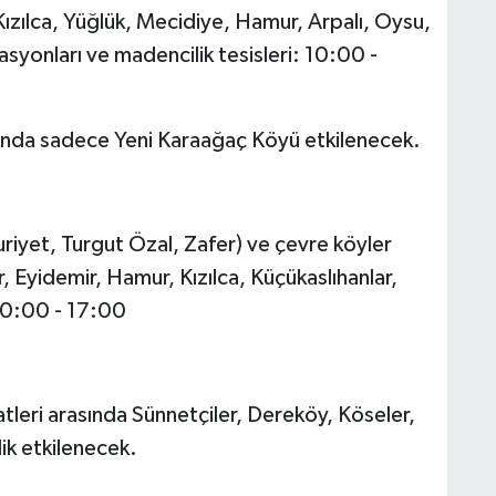
 Kızılca, Yüğlük, Mecidiye, Hamur, Arpalı, Oysu,
tasyonları ve madencilik tesisleri: 10:00 -
sında sadece Yeni Karaağaç Köyü etkilenecek.
iyet, Turgut Özal, Zafer) ve çevre köyler
r, Eyidemir, Hamur, Kızılca, Küçükaslıhanlar,
: 10:00 - 17:00
eri arasında Sünnetçiler, Dereköy, Köseler,
ik etkilenecek.