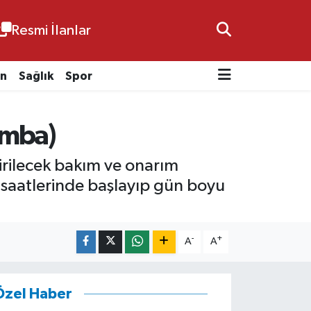
Resmi İlanlar
n
Sağlık
Spor
amba)
rilecek bakım ve onarım
ah saatlerinde başlayıp gün boyu
-
+
A
A
Özel Haber