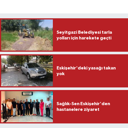
Seyitgazi Belediyesi tarla
yolları için harekete geçti
Eskişehir'deki yasağı takan
yok
Sağlık-Sen Eskişehir'den
hastanelere ziyaret