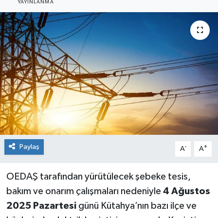
YAYINLANMA
Siyaset
Spor
Paylaş
-
+
A
A
OEDAŞ tarafından yürütülecek şebeke tesis,
bakım ve onarım çalışmaları nedeniyle
4 Ağustos
2025 Pazartesi
günü Kütahya’nın bazı ilçe ve