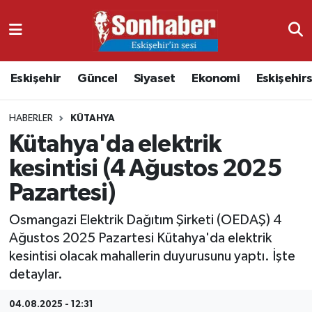
Dünya
Nöbetçi Eczaneler
Eskişehir
Güncel
Siyaset
Ekonomi
Eskişehir
Eğitim
Hava Durumu
HABERLER
KÜTAHYA
Ekonomi
Namaz Vakitleri
Kütahya'da elektrik
Güncel
Trafik Durumu
kesintisi (4 Ağustos 2025
Pazartesi)
Kültür & Sanat
Süper Lig Puan Durumu ve Fikstür
Osmangazi Elektrik Dağıtım Şirketi (OEDAŞ) 4
Magazin
Tüm Manşetler
Ağustos 2025 Pazartesi Kütahya'da elektrik
kesintisi olacak mahallerin duyurusunu yaptı. İşte
Resmi İlanlar
Son Dakika Haberleri
detaylar.
Sağlık
Haber Arşivi
04.08.2025 - 12:31