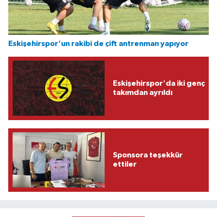
Eskişehirspor'un rakibi de çift antrenman yapıyor
Eskişehirspor'da iki genç
takımdan ayrıldı
Sponsora teşekkür
ettiler