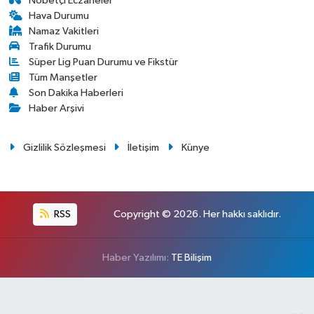
Nöbetçi Eczaneler
Hava Durumu
Namaz Vakitleri
Trafik Durumu
Süper Lig Puan Durumu ve Fikstür
Tüm Manşetler
Son Dakika Haberleri
Haber Arşivi
Gizlilik Sözleşmesi
İletişim
Künye
RSS
Copyright © 2026. Her hakkı saklıdır.
Haber Yazılımı:
TE Bilişim