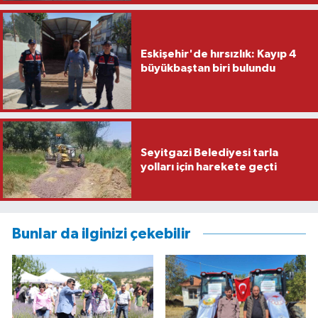
Eskişehir'de hırsızlık: Kayıp 4
büyükbaştan biri bulundu
Seyitgazi Belediyesi tarla
yolları için harekete geçti
Bunlar da ilginizi çekebilir