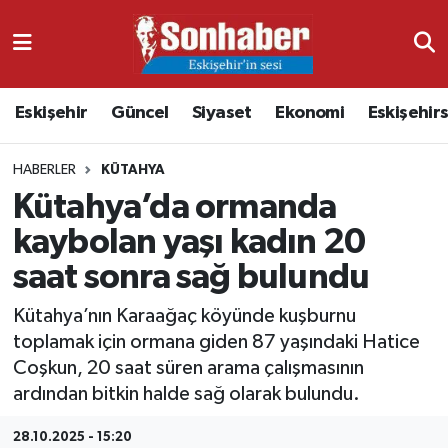
Dünya
Nöbetçi Eczaneler
Eskişehir
Güncel
Siyaset
Ekonomi
Eskişehir
Eğitim
Hava Durumu
HABERLER
KÜTAHYA
Ekonomi
Namaz Vakitleri
Kütahya’da ormanda
Güncel
Trafik Durumu
kaybolan yaşı kadın 20
saat sonra sağ bulundu
Kültür & Sanat
Süper Lig Puan Durumu ve Fikstür
Kütahya’nın Karaağaç köyünde kuşburnu
Magazin
Tüm Manşetler
toplamak için ormana giden 87 yaşındaki Hatice
Coşkun, 20 saat süren arama çalışmasının
Resmi İlanlar
Son Dakika Haberleri
ardından bitkin halde sağ olarak bulundu.
Sağlık
Haber Arşivi
28.10.2025 - 15:20