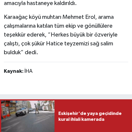
amacıyla hastaneye kaldırıldı.
Karaağaç köyü muhtarı Mehmet Erol, arama
çalışmalarına katılan tüm ekip ve gönüllülere
teşekkür ederek, “Herkes büyük bir özveriyle
çalıştı, çok şükür Hatice teyzemizi sağ salim
bulduk” dedi.
Kaynak:
İHA
Eskişehir'de yaya geçidinde
kural ihlali kamerada