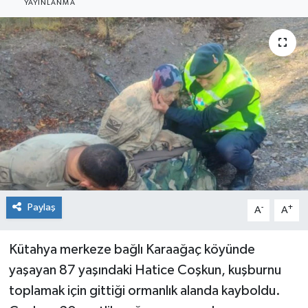
YAYINLANMA
Siyaset
Spor
Paylaş
-
+
A
A
Kütahya merkeze bağlı Karaağaç köyünde
yaşayan 87 yaşındaki Hatice Coşkun, kuşburnu
toplamak için gittiği ormanlık alanda kayboldu.