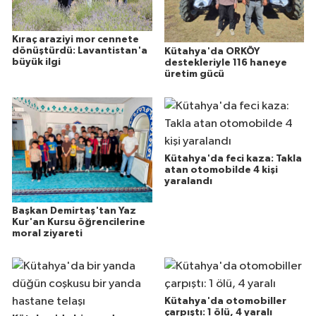
Kıraç araziyi mor cennete
dönüştürdü: Lavantistan'a
Kütahya'da ORKÖY
büyük ilgi
destekleriyle 116 haneye
üretim gücü
Kütahya'da feci kaza: Takla
atan otomobilde 4 kişi
yaralandı
Başkan Demirtaş'tan Yaz
Kur'an Kursu öğrencilerine
moral ziyareti
Kütahya'da otomobiller
çarpıştı: 1 ölü, 4 yaralı