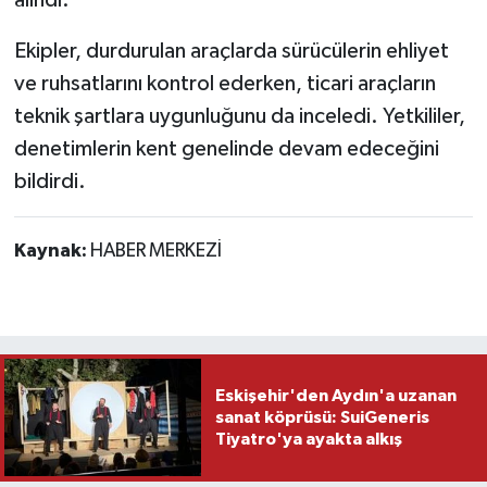
Ekipler, durdurulan araçlarda sürücülerin ehliyet
ve ruhsatlarını kontrol ederken, ticari araçların
teknik şartlara uygunluğunu da inceledi. Yetkililer,
denetimlerin kent genelinde devam edeceğini
bildirdi.
Kaynak:
HABER MERKEZİ
Eskişehir'den Aydın'a uzanan
sanat köprüsü: SuiGeneris
Tiyatro'ya ayakta alkış