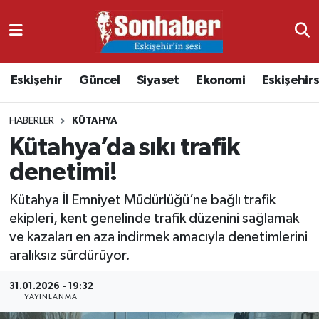
Dünya
Nöbetçi Eczaneler
Eskişehir
Güncel
Siyaset
Ekonomi
Eskişehir
Eğitim
Hava Durumu
HABERLER
KÜTAHYA
Ekonomi
Namaz Vakitleri
Kütahya’da sıkı trafik
Güncel
Trafik Durumu
denetimi!
Kültür & Sanat
Süper Lig Puan Durumu ve Fikstür
Kütahya İl Emniyet Müdürlüğü’ne bağlı trafik
ekipleri, kent genelinde trafik düzenini sağlamak
Magazin
Tüm Manşetler
ve kazaları en aza indirmek amacıyla denetimlerini
aralıksız sürdürüyor.
Resmi İlanlar
Son Dakika Haberleri
31.01.2026 - 19:32
YAYINLANMA
Sağlık
Haber Arşivi