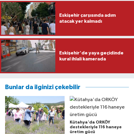
Eskişehir çarşısında adım
atacak yer kalmadı
Eskişehir'de yaya geçidinde
kural ihlali kamerada
Bunlar da ilginizi çekebilir
Kütahya'da ORKÖY
destekleriyle 116 haneye
üretim gücü