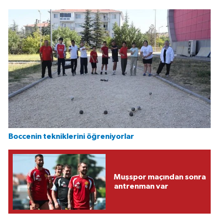
Boccenin tekniklerini öğreniyorlar
Muşspor maçından sonra
antrenman var