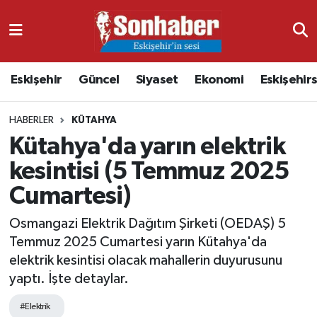
Dünya
Nöbetçi Eczaneler
Eskişehir
Güncel
Siyaset
Ekonomi
Eskişehir
Eğitim
Hava Durumu
HABERLER
KÜTAHYA
Ekonomi
Namaz Vakitleri
Kütahya'da yarın elektrik
Güncel
Trafik Durumu
kesintisi (5 Temmuz 2025
Cumartesi)
Kültür & Sanat
Süper Lig Puan Durumu ve Fikstür
Osmangazi Elektrik Dağıtım Şirketi (OEDAŞ) 5
Magazin
Tüm Manşetler
Temmuz 2025 Cumartesi yarın Kütahya'da
elektrik kesintisi olacak mahallerin duyurusunu
Resmi İlanlar
Son Dakika Haberleri
yaptı. İşte detaylar.
Sağlık
Haber Arşivi
#Elektrik