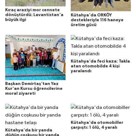
Kıraç araziyi mor cennete
dönüştürdü: Lavantistan'a
Kütahya'da ORKÖY
büyük ilgi
destekleriyle 116 haneye
üretim gücü
Kütahya'da feci kaza: Takla
atan otomobilde 4 kişi
yaralandı
Başkan Demirtaş'tan Yaz
Kur'an Kursu öğrencilerine
moral ziyareti
Kütahya'da otomobiller
çarpıştı: 1 ölü, 4 yaralı
Kütahya'da bir yanda
düğün coşkusu bir yanda