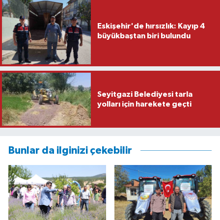
Eskişehir'de hırsızlık: Kayıp 4
büyükbaştan biri bulundu
Seyitgazi Belediyesi tarla
yolları için harekete geçti
Bunlar da ilginizi çekebilir