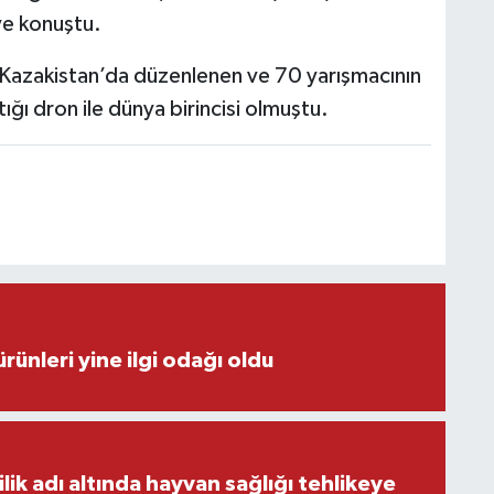
iye konuştu.
 Kazakistan’da düzenlenen ve 70 yarışmacının
ığı dron ile dünya birincisi olmuştu.
rünleri yine ilgi odağı oldu
ilik adı altında hayvan sağlığı tehlikeye