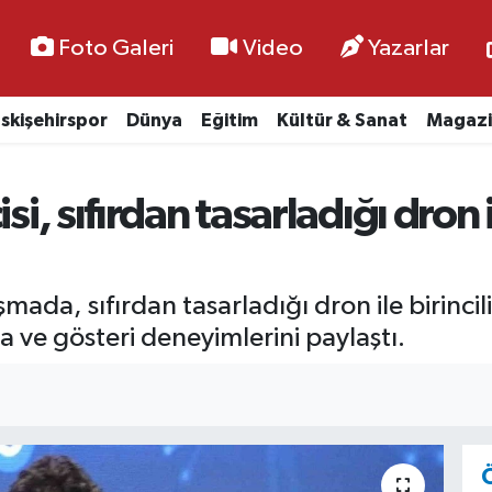
Foto Galeri
Video
Yazarlar
skişehirspor
Dünya
Eğitim
Kültür & Sanat
Magazi
isi, sıfırdan tasarladığı dro
da, sıfırdan tasarladığı dron ile birincili
 ve gösteri deneyimlerini paylaştı.