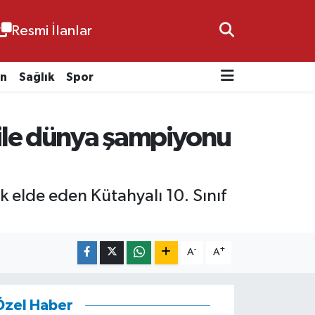
Resmi İlanlar
n
Sağlık
Spor
n ile dünya şampiyonu
k elde eden Kütahyalı 10. Sınıf
-
+
A
A
Özel Haber