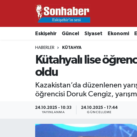
Dünya
Nöbetçi Eczaneler
Eskişehir
Güncel
Siyaset
Ekonomi
E
Eğitim
Hava Durumu
HABERLER
KÜTAHYA
Ekonomi
Namaz Vakitleri
Kütahyalı lise öğrenc
oldu
Güncel
Trafik Durumu
Kazakistan’da düzenlenen yarışma
Kültür & Sanat
Süper Lig Puan Durumu ve Fikstür
öğrencisi Doruk Cengiz, yarışma
Magazin
Tüm Manşetler
24.10.2025 - 10:33
24.10.2025 - 17:44
YAYINLANMA
GÜNCELLEME
Resmi İlanlar
Son Dakika Haberleri
Sağlık
Haber Arşivi