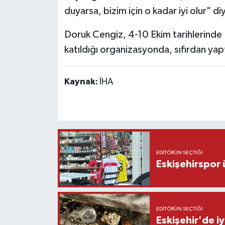
duyarsa, bizim için o kadar iyi olur" d
Doruk Cengiz, 4-10 Ekim tarihlerinde
katıldığı organizasyonda, sıfırdan yapt
Kaynak:
İHA
EDITÖRÜN SEÇTIĞI
Eskişehirspor ü
EDITÖRÜN SEÇTIĞI
Eskişehir'de iy