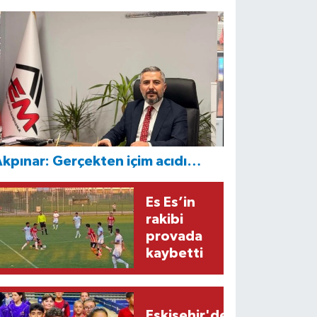
kpınar: Gerçekten içim acıdı…
Es Es’in
rakibi
provada
kaybetti
Eskişehir'den