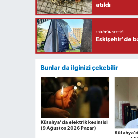
atıldı
EDITÖRÜN SEÇTIĞI
Eskişehir'de b
Bunlar da ilginizi çekebilir
Kütahya'da elektrik kesintisi
(9 Ağustos 2026 Pazar)
Kütahya’d