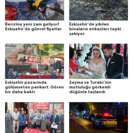
Benzine yeni zam geliyor!
Eskişehir’de yıkılan
Eskişehir’de güncel fiyatlar
binaların enkazları tepki
çekiyor
Eskişehir pazarında
Şeyma ve Turabi’nin
gülümseten pankart: Gören
mutluluğu görkemli
bir daha baktı
düğünle taçlandı