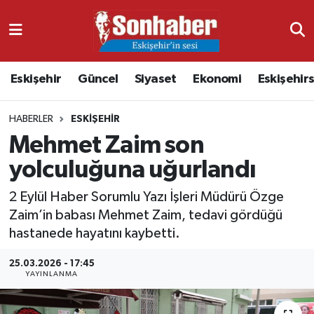
Dünya
Nöbetçi Eczaneler
Eskişehir
Güncel
Siyaset
Ekonomi
Eskişehir
Eğitim
Hava Durumu
HABERLER
ESKIŞEHIR
Ekonomi
Namaz Vakitleri
Mehmet Zaim son
Güncel
Trafik Durumu
yolculuğuna uğurlandı
Kültür & Sanat
Süper Lig Puan Durumu ve Fikstür
2 Eylül Haber Sorumlu Yazı İşleri Müdürü Özge
Zaim’in babası Mehmet Zaim, tedavi gördüğü
Magazin
Tüm Manşetler
hastanede hayatını kaybetti.
25.03.2026 - 17:45
Resmi İlanlar
Son Dakika Haberleri
YAYINLANMA
Sağlık
Haber Arşivi