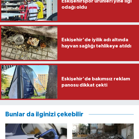
Eskişehirspor ürünleri yine ilgi
odağı oldu
Eskişehir'de iyilik adı altında
hayvan sağlığı tehlikeye atıldı
Eskişehir'de bakımsız reklam
panosu dikkat çekti
Bunlar da ilginizi çekebilir