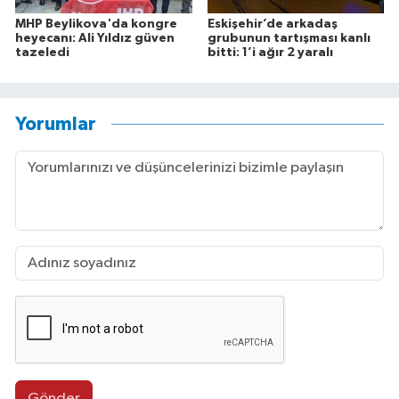
MHP Beylikova'da kongre
Eskişehir’de arkadaş
heyecanı: Ali Yıldız güven
grubunun tartışması kanlı
tazeledi
bitti: 1’i ağır 2 yaralı
Yorumlar
Gönder