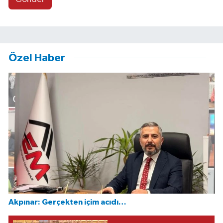
Özel Haber
Akpınar: Gerçekten içim acıdı…