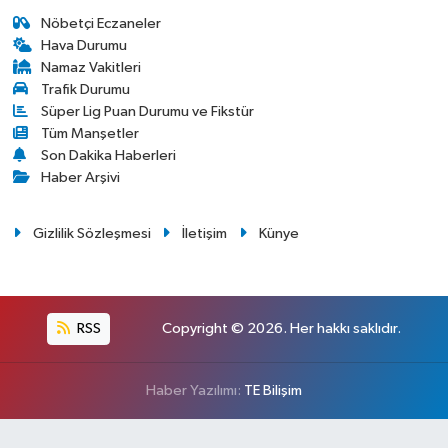
Nöbetçi Eczaneler
Hava Durumu
Namaz Vakitleri
Trafik Durumu
Süper Lig Puan Durumu ve Fikstür
Tüm Manşetler
Son Dakika Haberleri
Haber Arşivi
Gizlilik Sözleşmesi
İletişim
Künye
RSS
Copyright © 2026. Her hakkı saklıdır.
Haber Yazılımı:
TE Bilişim