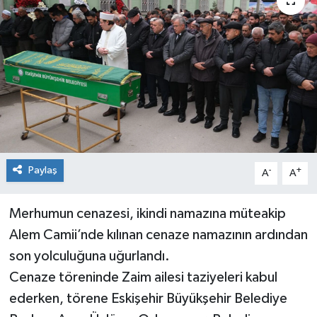
Siyaset
Spor
Paylaş
-
+
A
A
Merhumun cenazesi, ikindi namazına müteakip
Alem Camii’nde kılınan cenaze namazının ardından
son yolculuğuna uğurlandı.
Cenaze töreninde Zaim ailesi taziyeleri kabul
ederken, törene Eskişehir Büyükşehir Belediye