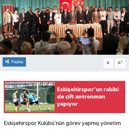
Siyaset
Spor
Paylaş
-
+
A
A
Eskişehirspor'un rakibi
de çift antrenman
yapıyor
Eskişehirspor Kulübü’nün görev yapmış yönetim