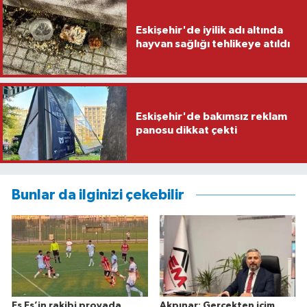
Eskişehir'de iyilik adı altında
hayvan sağlığı tehlikeye atıldı
Eskişehir'de bakımsız reklam
panosu dikkat çekti
Bunlar da ilginizi çekebilir
Es Es’in rakibi provada
Akpınar: Gerçekten içim