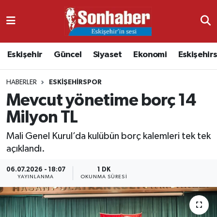
Dünya
Nöbetçi Eczaneler
Eskişehir
Güncel
Siyaset
Ekonomi
Eskişehir
Eğitim
Hava Durumu
HABERLER
ESKIŞEHIRSPOR
Ekonomi
Namaz Vakitleri
Mevcut yönetime borç 14
Güncel
Trafik Durumu
Milyon TL
Kültür & Sanat
Süper Lig Puan Durumu ve Fikstür
Mali Genel Kurul’da kulübün borç kalemleri tek tek
açıklandı.
Magazin
Tüm Manşetler
06.07.2026 - 18:07
1 DK
YAYINLANMA
OKUNMA SÜRESI
Resmi İlanlar
Son Dakika Haberleri
Sağlık
Haber Arşivi