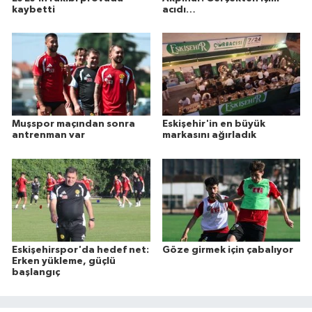
kaybetti
acıdı…
Muşspor maçından sonra
Eskişehir'in en büyük
antrenman var
markasını ağırladık
Eskişehirspor'da hedef net:
Göze girmek için çabalıyor
Erken yükleme, güçlü
başlangıç