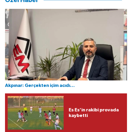
Özel Haber
Akpınar: Gerçekten içim acıdı…
Es Es’in rakibi provada
kaybetti