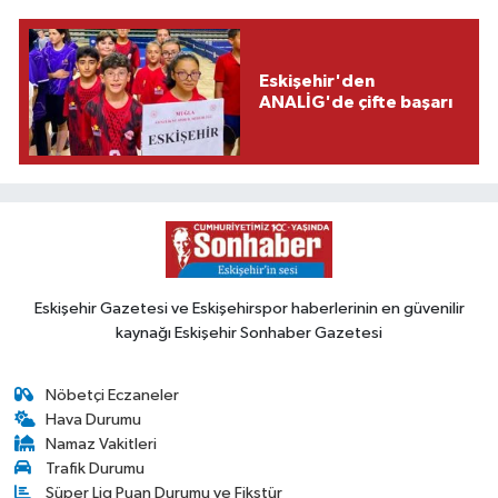
Eskişehir'den
ANALİG'de çifte başarı
Eskişehir Gazetesi ve Eskişehirspor haberlerinin en güvenilir
kaynağı Eskişehir Sonhaber Gazetesi
Nöbetçi Eczaneler
Hava Durumu
Namaz Vakitleri
Trafik Durumu
Süper Lig Puan Durumu ve Fikstür