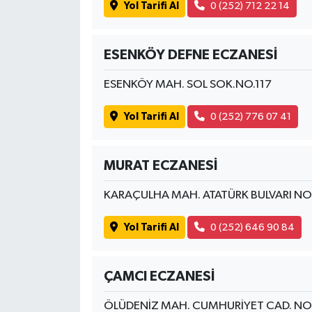
Yol Tarifi Al
0 (252) 712 22 14
ESENKÖY DEFNE ECZANESİ
ESENKÖY MAH. SOL SOK.NO.117
Yol Tarifi Al
0 (252) 776 07 41
MURAT ECZANESİ
KARAÇULHA MAH. ATATÜRK BULVARI NO
Yol Tarifi Al
0 (252) 646 90 84
ÇAMCI ECZANESİ
ÖLÜDENİZ MAH. CUMHURİYET CAD. NO: