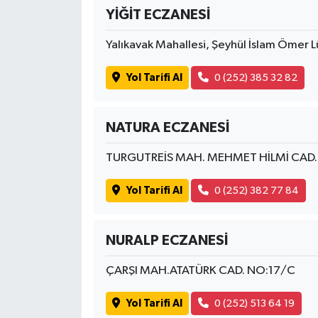
YİĞİT ECZANESİ
Yalıkavak Mahallesi, Şeyhül İslam Ömer 
Yol Tarifi Al
0 (252) 385 32 82
NATURA ECZANESİ
TURGUTREİS MAH. MEHMET HİLMİ CAD
Yol Tarifi Al
0 (252) 382 77 84
NURALP ECZANESİ
ÇARŞI MAH.ATATÜRK CAD. NO:17/C
Yol Tarifi Al
0 (252) 513 64 19