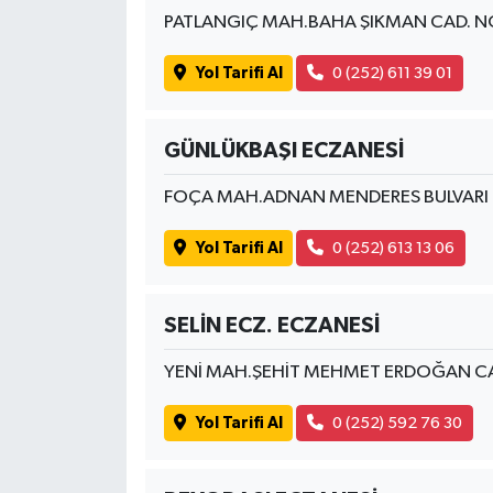
PATLANGIÇ MAH.BAHA ŞIKMAN CAD. N
Yol Tarifi Al
0 (252) 611 39 01
GÜNLÜKBAŞI ECZANESİ
FOÇA MAH.ADNAN MENDERES BULVARI
Yol Tarifi Al
0 (252) 613 13 06
SELİN ECZ. ECZANESİ
YENİ MAH.ŞEHİT MEHMET ERDOĞAN C
Yol Tarifi Al
0 (252) 592 76 30