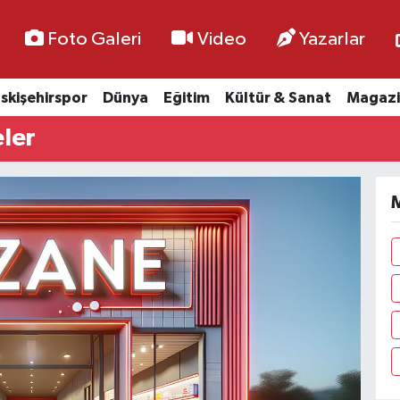
Foto Galeri
Video
Yazarlar
skişehirspor
Dünya
Eğitim
Kültür & Sanat
Magazi
ler