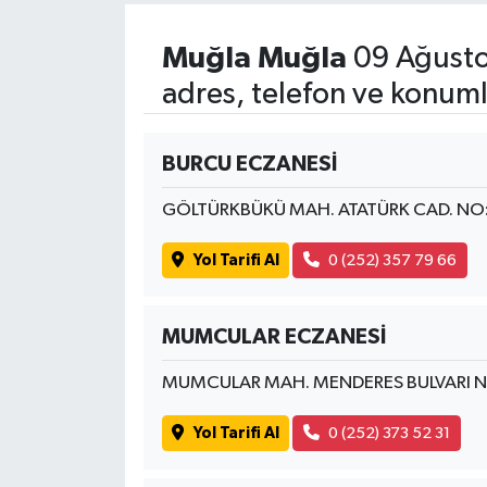
Muğla Muğla
09 Ağusto
adres, telefon ve konuml
BURCU ECZANESİ
GÖLTÜRKBÜKÜ MAH. ATATÜRK CAD. NO
Yol Tarifi Al
0 (252) 357 79 66
MUMCULAR ECZANESİ
MUMCULAR MAH. MENDERES BULVARI 
Yol Tarifi Al
0 (252) 373 52 31