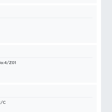
 No:4/Z01
2/C