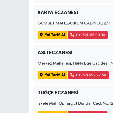
KARYA ECZANESİ
GÜMBET MAH.ZAKKUM CAD.NO:22/1
Yol Tarifi Al
0 (252) 316 00 00
ASLI ECZANESİ
Merkez Mahallesi, Hakkı Ege Caddesi,
Yol Tarifi Al
0 (252) 692 27 50
TUĞÇE ECZANESİ
İskele Mah. Dr. Turgut Dündar Cad. No:1