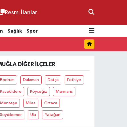
Resmi İlanlar
n
Sağlık
Spor
MUĞLA DIĞER İLÇELER
Bodrum
Dalaman
Datça
Fethiye
Kavaklıdere
Köyceğiz
Marmaris
Menteşe
Milas
Ortaca
Seydikemer
Ula
Yatağan