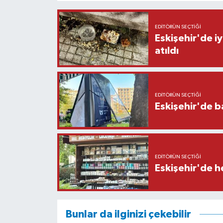
EDITÖRÜN SEÇTIĞI
Eskişehir'de iy
atıldı
EDITÖRÜN SEÇTIĞI
Eskişehir'de b
EDITÖRÜN SEÇTIĞI
Eskişehir'de h
Bunlar da ilginizi çekebilir