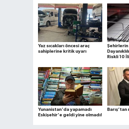
Yaz sıcakları öncesi araç
Şehirleri
sahiplerine kritik uyarı
Dayanıklıl
Riskli 10 İ
Yunanistan'da yapamadı
Barış’tan 
Eskişehir'e geldi yine olmadı!