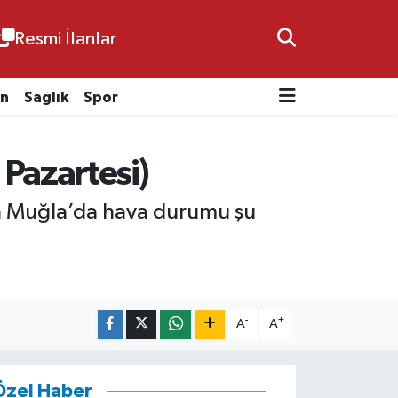
Resmi İlanlar
n
Sağlık
Spor
Pazartesi)
ün Muğla’da hava durumu şu
-
+
A
A
Özel Haber