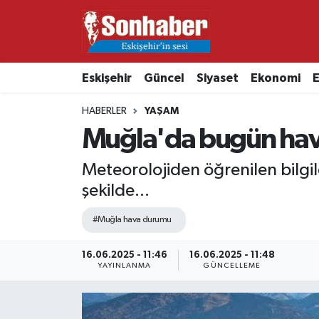
Dünya
Nöbetçi Eczaneler
Eskişehir
Güncel
Siyaset
Ekonomi
E
Eğitim
Hava Durumu
HABERLER
YAŞAM
Ekonomi
Namaz Vakitleri
Muğla'da bugün hav
Güncel
Trafik Durumu
Meteorolojiden öğrenilen bilg
şekilde...
Kültür & Sanat
Süper Lig Puan Durumu ve Fikstür
#Muğla hava durumu
Magazin
Tüm Manşetler
16.06.2025 - 11:46
16.06.2025 - 11:48
YAYINLANMA
GÜNCELLEME
Resmi İlanlar
Son Dakika Haberleri
Sağlık
Haber Arşivi