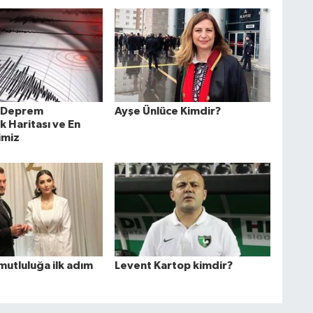
n Deprem
Ayşe Ünlüce Kimdir?
ık Haritası ve En
limiz
mutluluğa ilk adım
Levent Kartop kimdir?