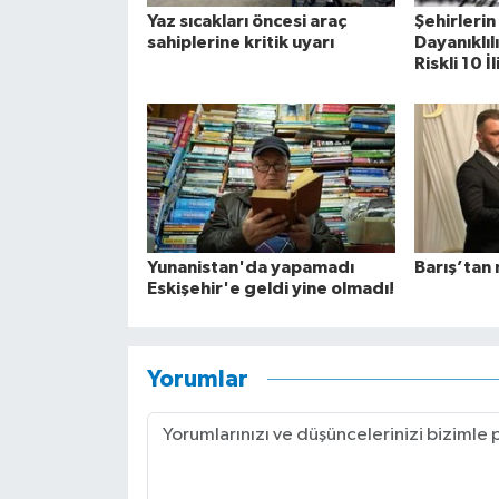
Yaz sıcakları öncesi araç
Şehirleri
sahiplerine kritik uyarı
Dayanıklıl
Riskli 10 İ
Yunanistan'da yapamadı
Barış’tan 
Eskişehir'e geldi yine olmadı!
Yorumlar