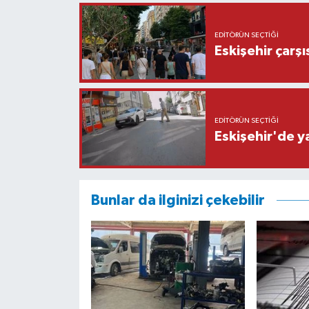
EDITÖRÜN SEÇTIĞI
Eskişehir çarş
EDITÖRÜN SEÇTIĞI
Eskişehir'de y
Bunlar da ilginizi çekebilir