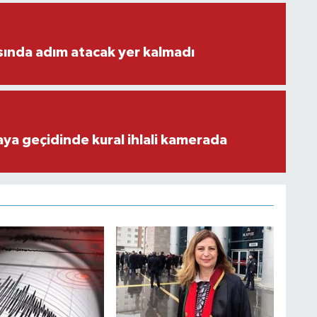
ısında adım atacak yer kalmadı
aya geçidinde kural ihlali kamerada