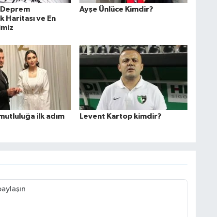
n Deprem
Ayşe Ünlüce Kimdir?
ık Haritası ve En
limiz
mutluluğa ilk adım
Levent Kartop kimdir?