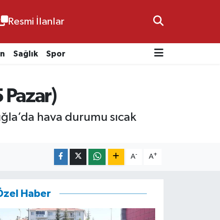
Resmi İlanlar
n
Sağlık
Spor
 Pazar)
uğla’da hava durumu sıcak
-
+
A
A
Özel Haber