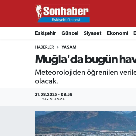
Dünya
Nöbetçi Eczaneler
Eskişehir
Güncel
Siyaset
Ekonomi
E
Eğitim
Hava Durumu
HABERLER
YAŞAM
Ekonomi
Namaz Vakitleri
Muğla'da bugün hav
Güncel
Trafik Durumu
Meteorolojiden öğrenilen veri
olacak.
Kültür & Sanat
Süper Lig Puan Durumu ve Fikstür
31.08.2025 - 08:59
YAYINLANMA
Magazin
Tüm Manşetler
Resmi İlanlar
Son Dakika Haberleri
Sağlık
Haber Arşivi