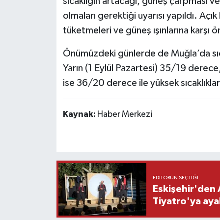
sıcaklığın artacağı, güneş çarpması ve 
olmaları gerektiği uyarısı yapıldı. Açı
tüketmeleri ve güneş ışınlarına karşı ö
Önümüzdeki günlerde de Muğla’da sıca
Yarın (1 Eylül Pazartesi) 35/19 derece
ise 36/20 derece ile yüksek sıcaklıkl
Kaynak:
Haber Merkezi
EDITÖRÜN SEÇTIĞI
Eskişehir'den 
Tiyatro'ya aya