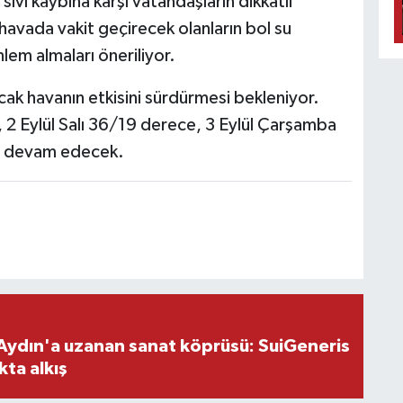
sıvı kaybına karşı vatandaşların dikkatli
k havada vakit geçirecek olanların bol su
nlem almaları öneriliyor.
k havanın etkisini sürdürmesi bekleniyor.
, 2 Eylül Salı 36/19 derece, 3 Eylül Çarşamba
ar devam edecek.
Aydın'a uzanan sanat köprüsü: SuiGeneris
kta alkış