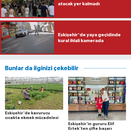
atacak yer kalmadı
Eskişehir'de yaya geçidinde
kural ihlali kamerada
Bunlar da ilginizi çekebilir
Eskişehir'de kavurucu
sıcakta ekmek mücadelesi
Eskişehir'in gururu Elif
Ertek'ten çifte başarı