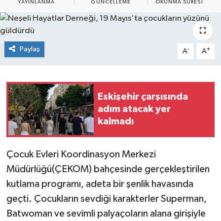
YAYINLANMA
GÜNCELLEME
OKUNMA SÜRESI
Siyaset
Spor
Paylaş
-
+
A
A
Eskişehir çarşısında
adım atacak yer
kalmadı
Çocuk Evleri Koordinasyon Merkezi
Müdürlüğü(ÇEKOM) bahçesinde gerçekleştirilen
kutlama programı, adeta bir şenlik havasında
geçti. Çocukların sevdiği karakterler Superman,
Batwoman ve sevimli palyaçoların alana girişiyle