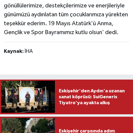
gönüllülerimize, destekçilerimize ve enerjileriyle
günümüzü aydınlatan tüm çocuklarımıza yürekten
teşekkür ederim. 19 Mayıs Atatürk'ü Anma,
Gençlik ve Spor Bayramımız kutlu olsun' dedi.
Kaynak:
İHA
Eskişehir'den Aydın'a uzanan
sanat köprüsü: SuiGeneris
Tiyatro'ya ayakta alkış
Eskişehir çarşısında adım