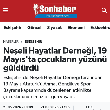
Dünya
Nöbetçi Eczaneler
Eskişehir
Güncel
Siyaset
Ekonomi
Eskişehir
Eğitim
Hava Durumu
HABERLER
ESKIŞEHIR
Ekonomi
Namaz Vakitleri
Neşeli Hayatlar Derneği, 19
Güncel
Trafik Durumu
Mayıs'ta çocukların yüzünü
güldürdü
Kültür & Sanat
Süper Lig Puan Durumu ve Fikstür
Eskişehir'de Neşeli Hayatlar Derneği tarafından
Magazin
Tüm Manşetler
19 Mayıs Atatürk'ü Anma, Gençlik ve Spor
Bayramı kapsamında düzenlenen etkinlikte
Resmi İlanlar
Son Dakika Haberleri
çocuklar unutulmaz bir gün yaşadı.
Sağlık
Haber Arşivi
21.05.2026 - 10:09
21.05.2026 - 17:16
1 DK