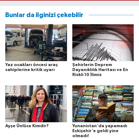
Bunlar da ilginizi çekebilir
Yaz sıcakları öncesi araç
Şehirlerin Deprem
sahiplerine kritik uyarı
Dayanıklılık Haritası ve En
Riskli 10 İlimiz
Ayşe Ünlüce Kimdir?
Yunanistan'da yapamadı
Eskişehir'e geldi yine
olmadı!