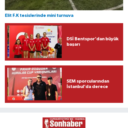
Elit F.K tesislerinde mini turnuva
DSİ Bentspor’dan büyük
başarı
SEM sporcularından
İstanbul’da derece