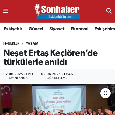
Dünya
Nöbetçi Eczaneler
Eskişehir
Güncel
Siyaset
Ekonomi
Eskişehir
Eğitim
Hava Durumu
HABERLER
YAŞAM
Ekonomi
Namaz Vakitleri
Neşet Ertaş Keçiören’de
Güncel
Trafik Durumu
türkülerle anıldı
Kültür & Sanat
Süper Lig Puan Durumu ve Fikstür
02.06.2025 - 11:11
02.06.2025 - 17:46
YAYINLANMA
GÜNCELLEME
Magazin
Tüm Manşetler
Resmi İlanlar
Son Dakika Haberleri
Sağlık
Haber Arşivi