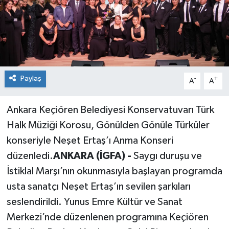
Siyaset
Spor
Paylaş
-
+
A
A
Ankara Keçiören Belediyesi Konservatuvarı Türk
Halk Müziği Korosu, Gönülden Gönüle Türküler
konseriyle Neşet Ertaş’ı Anma Konseri
düzenledi.
ANKARA (İGFA) -
Saygı duruşu ve
İstiklal Marşı’nın okunmasıyla başlayan programda
usta sanatçı Neşet Ertaş’ın sevilen şarkıları
seslendirildi. Yunus Emre Kültür ve Sanat
Merkezi’nde düzenlenen programına Keçiören