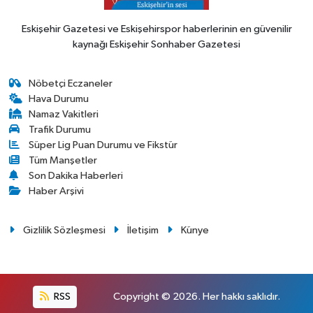
Eskişehir Gazetesi ve Eskişehirspor haberlerinin en güvenilir
kaynağı Eskişehir Sonhaber Gazetesi
Nöbetçi Eczaneler
Hava Durumu
Namaz Vakitleri
Trafik Durumu
Süper Lig Puan Durumu ve Fikstür
Tüm Manşetler
Son Dakika Haberleri
Haber Arşivi
Gizlilik Sözleşmesi
İletişim
Künye
RSS
Copyright © 2026. Her hakkı saklıdır.