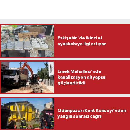
Eskişehir'de ikinci el
ayakkabıya ilgi artıyor
Emek Mahallesi’nde
kanalizasyon altyapısı
güçlendirildi
Odunpazarı Kent Konseyi’nden
yangın sonrası çağrı