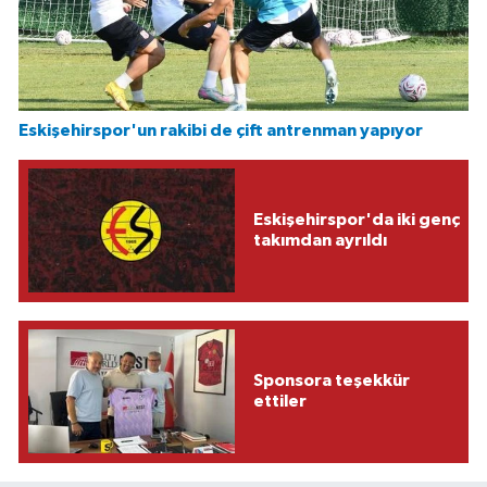
Eskişehirspor'un rakibi de çift antrenman yapıyor
Eskişehirspor'da iki genç
takımdan ayrıldı
Sponsora teşekkür
ettiler