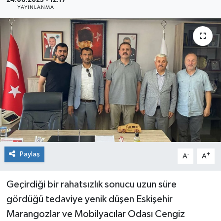
24.06.2025 - 12:17
YAYINLANMA
Siyaset
Spor
Paylaş
-
+
A
A
Geçirdiği bir rahatsızlık sonucu uzun süre
gördüğü tedaviye yenik düşen Eskişehir
Marangozlar ve Mobilyacılar Odası Cengiz