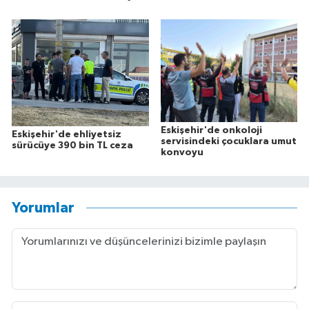
Eskişehir'de onkoloji
Eskişehir'de ehliyetsiz
servisindeki çocuklara umut
sürücüye 390 bin TL ceza
konvoyu
Yorumlar