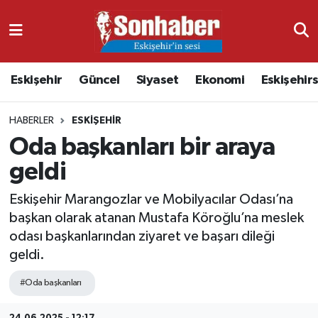
Dünya
Nöbetçi Eczaneler
Eskişehir
Güncel
Siyaset
Ekonomi
Eskişehir
Eğitim
Hava Durumu
HABERLER
ESKIŞEHIR
Ekonomi
Namaz Vakitleri
Oda başkanları bir araya
Güncel
Trafik Durumu
geldi
Kültür & Sanat
Süper Lig Puan Durumu ve Fikstür
Eskişehir Marangozlar ve Mobilyacılar Odası’na
başkan olarak atanan Mustafa Köroğlu’na meslek
Magazin
Tüm Manşetler
odası başkanlarından ziyaret ve başarı dileği
geldi.
Resmi İlanlar
Son Dakika Haberleri
#Oda başkanları
Sağlık
Haber Arşivi