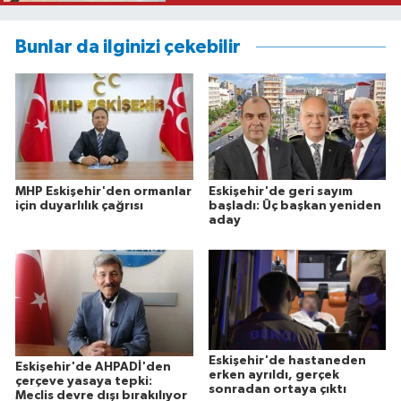
Bunlar da ilginizi çekebilir
MHP Eskişehir'den ormanlar
Eskişehir'de geri sayım
için duyarlılık çağrısı
başladı: Üç başkan yeniden
aday
Eskişehir'de hastaneden
Eskişehir'de AHPADİ'den
erken ayrıldı, gerçek
çerçeve yasaya tepki:
sonradan ortaya çıktı
Meclis devre dışı bırakılıyor