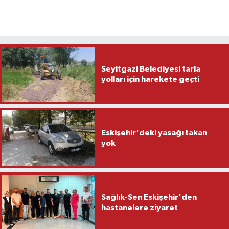
Seyitgazi Belediyesi tarla
yolları için harekete geçti
Eskişehir'deki yasağı takan
yok
Sağlık-Sen Eskişehir'den
hastanelere ziyaret