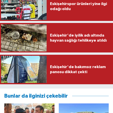
Eskişehirspor ürünleri yine ilgi
odağı oldu
Eskişehir'de iyilik adı altında
hayvan sağlığı tehlikeye atıldı
Eskişehir'de bakımsız reklam
panosu dikkat çekti
Bunlar da ilginizi çekebilir