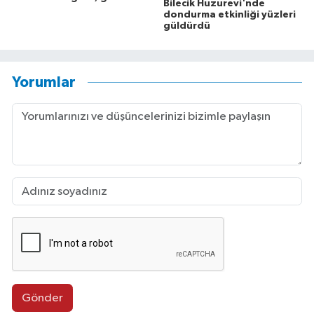
Bilecik Huzurevi'nde
dondurma etkinliği yüzleri
güldürdü
Yorumlar
Gönder