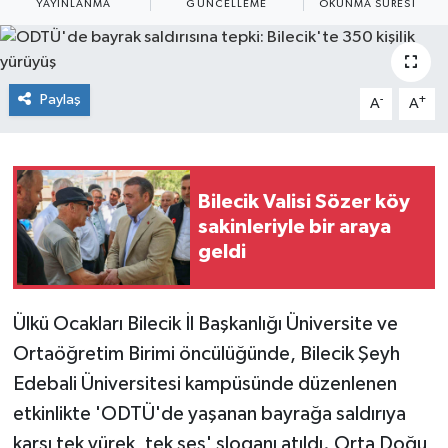
YAYINLANMA
GÜNCELLEME
OKUNMA SÜRESI
Siyaset
Spor
Paylaş
-
+
A
A
Bilecik Valisi Sözer köy
sakinleriyle bir araya
geldi
Ülkü Ocakları Bilecik İl Başkanlığı Üniversite ve
Ortaöğretim Birimi öncülüğünde, Bilecik Şeyh
Edebali Üniversitesi kampüsünde düzenlenen
etkinlikte 'ODTÜ'de yaşanan bayrağa saldırıya
karşı tek yürek, tek ses' sloganı atıldı. Orta Doğu