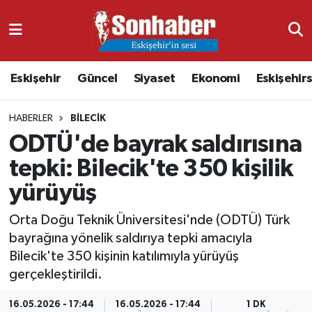
Dünya
Nöbetçi Eczaneler
Eskişehir
Güncel
Siyaset
Ekonomi
Eskişehir
Eğitim
Hava Durumu
HABERLER
BILECIK
Ekonomi
Namaz Vakitleri
ODTÜ'de bayrak saldırısına
Güncel
Trafik Durumu
tepki: Bilecik'te 350 kişilik
yürüyüş
Kültür & Sanat
Süper Lig Puan Durumu ve Fikstür
Orta Doğu Teknik Üniversitesi'nde (ODTÜ) Türk
Magazin
Tüm Manşetler
bayrağına yönelik saldırıya tepki amacıyla
Bilecik'te 350 kişinin katılımıyla yürüyüş
Resmi İlanlar
Son Dakika Haberleri
gerçekleştirildi.
Sağlık
Haber Arşivi
16.05.2026 - 17:44
16.05.2026 - 17:44
1 DK