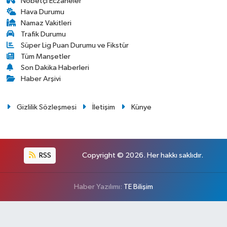
Nöbetçi Eczaneler
Hava Durumu
Namaz Vakitleri
Trafik Durumu
Süper Lig Puan Durumu ve Fikstür
Tüm Manşetler
Son Dakika Haberleri
Haber Arşivi
Gizlilik Sözleşmesi
İletişim
Künye
RSS
Copyright © 2026. Her hakkı saklıdır.
Haber Yazılımı:
TE Bilişim