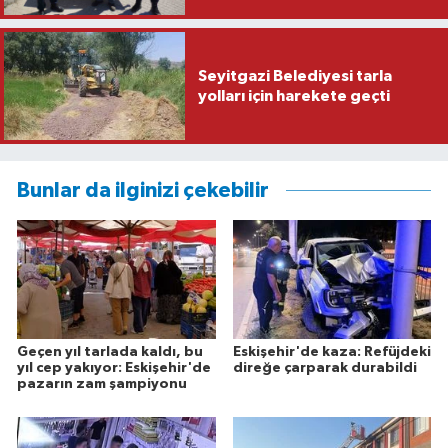
Seyitgazi Belediyesi tarla
yolları için harekete geçti
Bunlar da ilginizi çekebilir
Geçen yıl tarlada kaldı, bu
Eskişehir'de kaza: Refüjdeki
yıl cep yakıyor: Eskişehir'de
direğe çarparak durabildi
pazarın zam şampiyonu