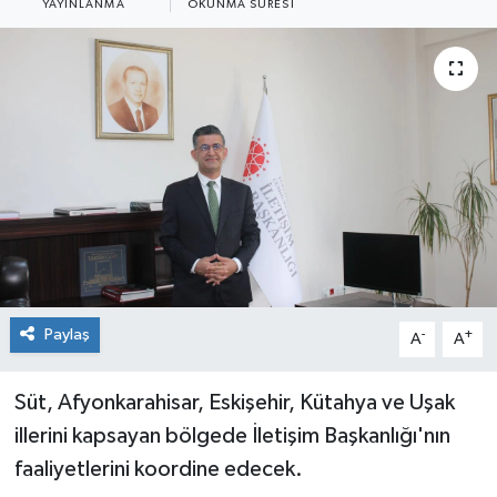
YAYINLANMA
OKUNMA SÜRESI
Siyaset
Spor
Paylaş
-
+
A
A
Süt, Afyonkarahisar, Eskişehir, Kütahya ve Uşak
illerini kapsayan bölgede İletişim Başkanlığı'nın
faaliyetlerini koordine edecek.