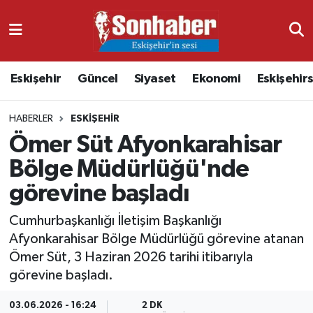
Dünya
Nöbetçi Eczaneler
Eskişehir
Güncel
Siyaset
Ekonomi
Eskişehir
Eğitim
Hava Durumu
HABERLER
ESKIŞEHIR
Ekonomi
Namaz Vakitleri
Ömer Süt Afyonkarahisar
Güncel
Trafik Durumu
Bölge Müdürlüğü'nde
görevine başladı
Kültür & Sanat
Süper Lig Puan Durumu ve Fikstür
Cumhurbaşkanlığı İletişim Başkanlığı
Magazin
Tüm Manşetler
Afyonkarahisar Bölge Müdürlüğü görevine atanan
Ömer Süt, 3 Haziran 2026 tarihi itibarıyla
Resmi İlanlar
Son Dakika Haberleri
görevine başladı.
Sağlık
Haber Arşivi
03.06.2026 - 16:24
2 DK