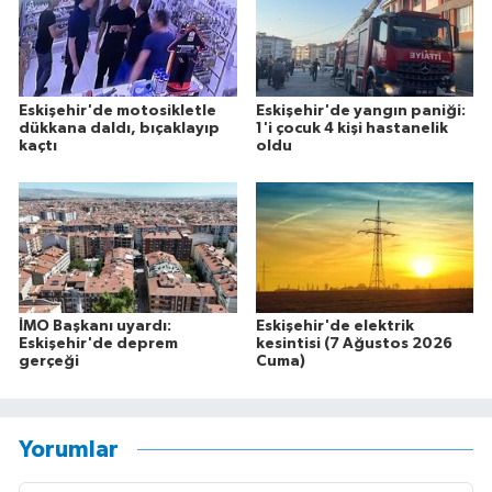
Eskişehir'de motosikletle
Eskişehir'de yangın paniği:
dükkana daldı, bıçaklayıp
1'i çocuk 4 kişi hastanelik
kaçtı
oldu
İMO Başkanı uyardı:
Eskişehir'de elektrik
Eskişehir'de deprem
kesintisi (7 Ağustos 2026
gerçeği
Cuma)
Yorumlar