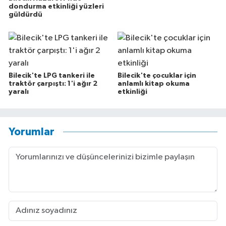
dondurma etkinliği yüzleri
güldürdü
Bilecik'te LPG tankeri ile
Bilecik'te çocuklar için
traktör çarpıştı: 1'i ağır 2
anlamlı kitap okuma
yaralı
etkinliği
Yorumlar