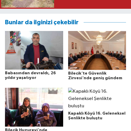
Bunlar da ilginizi çekebilir
Babasından devraldı, 26
Bilecik'te Güvenlik
yıldır yaşatıyor
Zirvesi'nde geniş gündem
Kapaklı Köyü 16. Geleneksel
Şenlikte buluştu
Bilecik Huzurevi'nde