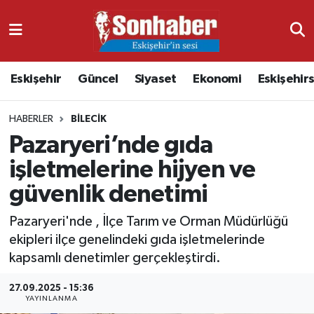
Dünya
Nöbetçi Eczaneler
Eskişehir
Güncel
Siyaset
Ekonomi
Eskişehir
Eğitim
Hava Durumu
HABERLER
BILECIK
Ekonomi
Namaz Vakitleri
Pazaryeri’nde gıda
Güncel
Trafik Durumu
işletmelerine hijyen ve
güvenlik denetimi
Kültür & Sanat
Süper Lig Puan Durumu ve Fikstür
Pazaryeri'nde , İlçe Tarım ve Orman Müdürlüğü
Magazin
Tüm Manşetler
ekipleri ilçe genelindeki gıda işletmelerinde
kapsamlı denetimler gerçekleştirdi.
Resmi İlanlar
Son Dakika Haberleri
27.09.2025 - 15:36
YAYINLANMA
Sağlık
Haber Arşivi