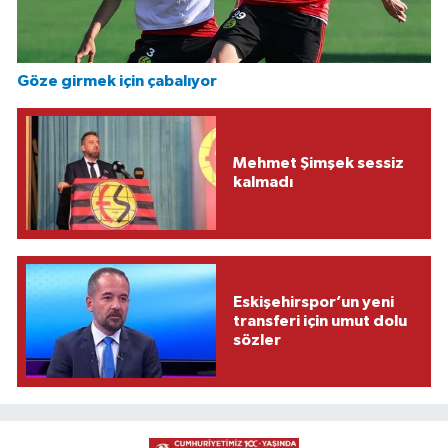
Göze girmek için çabalıyor
Mehmet Şimşek sessiz
kalmadı
Eskişehirspor’un yeni
transferi için umut dolu
sözler