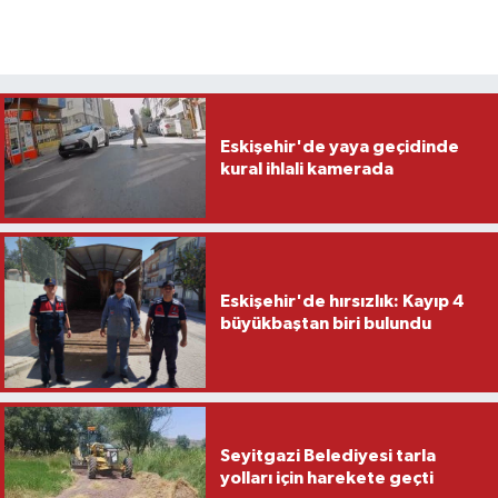
Eskişehir'de yaya geçidinde
kural ihlali kamerada
Eskişehir'de hırsızlık: Kayıp 4
büyükbaştan biri bulundu
Seyitgazi Belediyesi tarla
yolları için harekete geçti